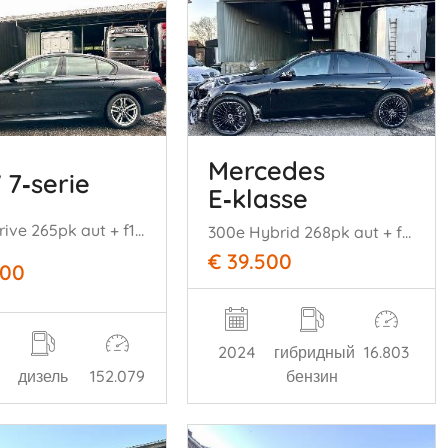
Mercedes
7‑serie
E‑klasse
730d xDrive 265pk aut + f1 High Exe M-Ed - nap - schuifdak - hud - softclose - 360 cam - harman/kardon - luchtvering
300e Hybrid 268pk aut + f1 AMG-Line - pano - sfeerverl - memory l+r - front + line + side assist - 16dkm
€ 39.500
600
2024
гибридный
16.803
дизель
152.079
бензин