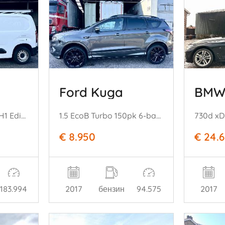
o
Ford Kuga
BMW 
1.5D 76pk euro.6 L1/H1 Edition - nap - airco - cruise - imperiaal - schuifdeur - klapdeuren - elektr pakket
1.5 EcoB Turbo 150pk 6-bak ST-Line - nap - navi - xenon - park assist - leer + alcantara - zwarte hemel - keyless
€ 8.950
€ 24.
183.994
2017
бензин
94.575
2017