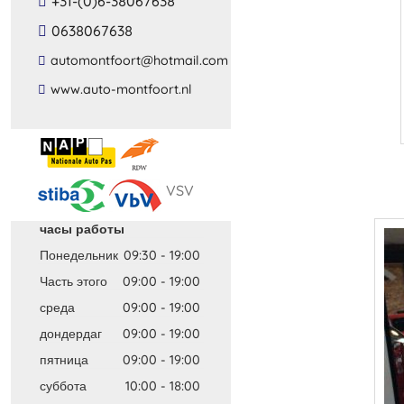
+31-(0)6-38067638
0638067638
​automontfoort​@​hotmail​.​com​
​www​.​auto​-​montfoort​.​nl​
VSV
часы работы
Понедельник
09:30
-
19:00
Часть этого
09:00
-
19:00
среда
09:00
-
19:00
дондердаг
09:00
-
19:00
пятница
09:00
-
19:00
суббота
10:00
-
18:00