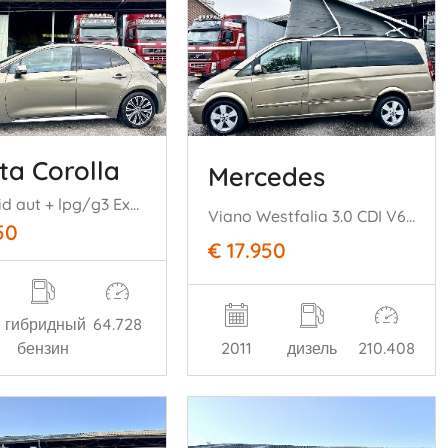
ta Corolla
Mercedes
1.8 Hybrid aut + lpg/g3 Executive - 64dkm nap - pano - head up - keyless - kuipstoelen - lpg/g3 onderbouw
Viano Westfalia 3.0 CDI V6 224pk aut Ambiente Fun Ed Lang 5pers - elektr dak + schuifdeur + klapramen - euro5 - webasto
50
€ 17.950
гибридный
64.728
бензин
2011
дизель
210.408