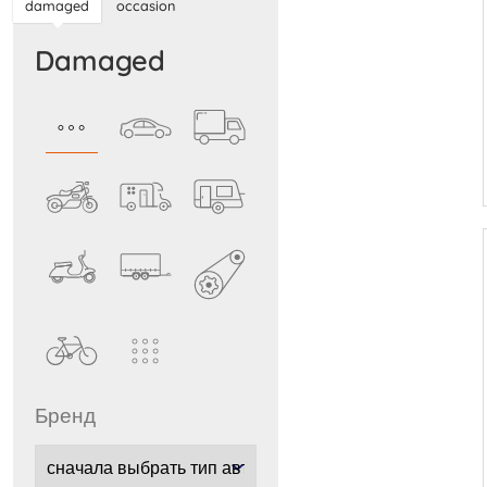
damaged
occasion
damaged
бренд