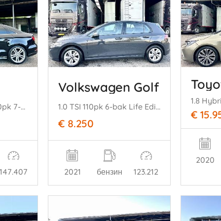
Toyo
Volkswagen Golf
Limousine 1.5 TSI 150pk 7-traps aut S-Line - nap - navi - clima - cruise - half leer - 2x s-line
1.0 TSI 110pk 6-bak Life Edition 5drs - nap - virtual - carplay - front + line assist - sfeerverl - pdc v+a
€ 15.9
€ 8.250
2020
147.407
2021
бензин
123.212