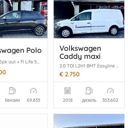
Volkswagen
swagen Polo
Caddy maxi
1.0 TSI 95pk aut + f1 Life 5drs - 69dkm nap - carplay - front + line assist - airco - cruise contr - virtual cockpit
2.0 TDI L2H1 BMT Easyline - nap - 2018 - schuifdeur - klapdeuren - elektr pakket - rondom schade
500
€ 2.750
бензин
69.833
2018
дизель
353.602