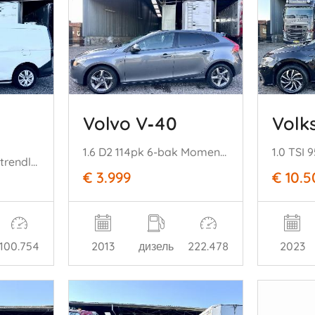
Volvo V‑40
Volk
1.6 D2 114pk 6-bak Momentum - navi - camera - velgen - sfeerverl - getint glas - pdc - rijdbaar
2.0 TDI 6-bak cargo trendline - nap - 1e eig - carplay - virtual - front + line assist - clima - cruise - pdc
€ 3.999
€ 10.
100.754
2013
дизель
222.478
2023