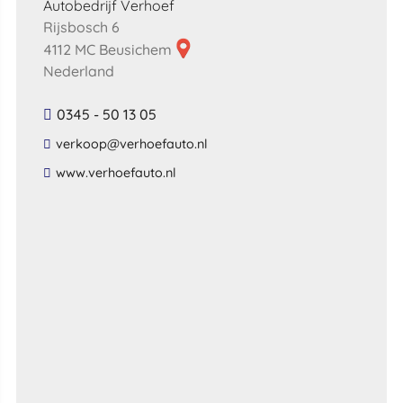
Autobedrijf Verhoef
Rijsbosch 6
4112 MC Beusichem
Nederland
0345 - 50 13 05
​verkoop​@​verhoefauto​.​nl​
​www​.​verhoefauto​.​nl​