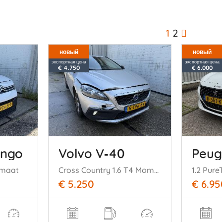
1
2
новый
новый
экспортная цена
экспортная цена
€ 4.750
€ 6.000
ingo
Volvo V‑40
Peug
omaat
Cross Country 1.6 T4 Momentum
1.2 Pure
€ 5.250
€ 6.95