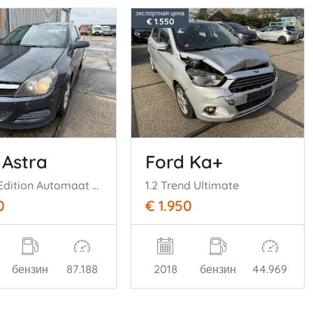
экспортная цена
€ 1.550
 Astra
Ford Ka+
GTC 1.8 Edition Automaat Airco
1.2 Trend Ultimate
0
€ 1.950
бензин
87.188
2018
бензин
44.969