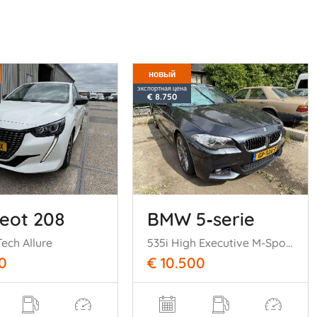
новый
экспортная цена
€ 8.750
eot 208
BMW 5‑serie
Tech Allure
535i High Executive M-Sport
0
€ 10.500