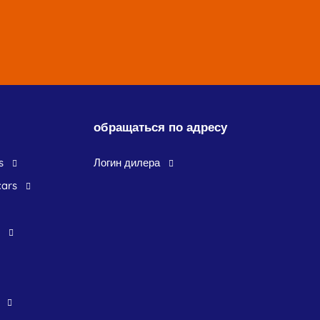
обращаться по адресу
s
логин дилера
cars