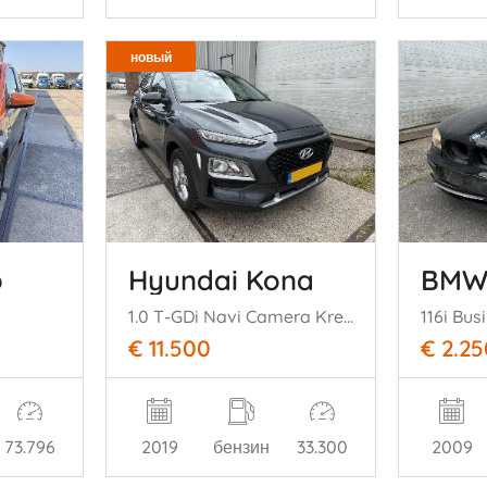
новый
o
Hyundai Kona
BMW 
1.0 T-GDi Navi Camera Krell Audio
€ 11.500
€ 2.25
73.796
2019
бензин
33.300
2009