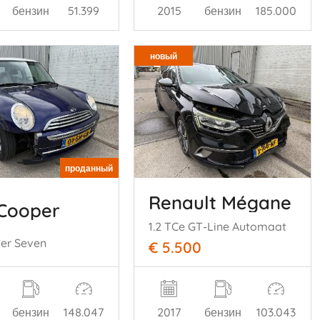
бензин
51.399
2015
бензин
185.000
новый
проданный
Renault Mégane
 Cooper
1.2 TCe GT-Line Automaat
per Seven
€ 5.500
бензин
148.047
2017
бензин
103.043