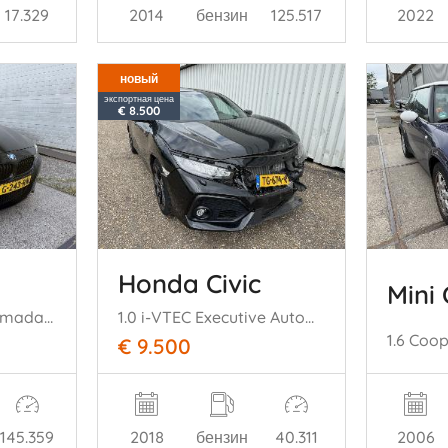
17.329
2014
бензин
125.517
2022
новый
экспортная цена
€ 8.500
Honda Civic
Mini
318i M-Sport Panoramadak H/K Leer
1.0 i-VTEC Executive Automaat Panoramadak
1.6 Coo
€ 9.500
2006
145.359
2018
бензин
40.311