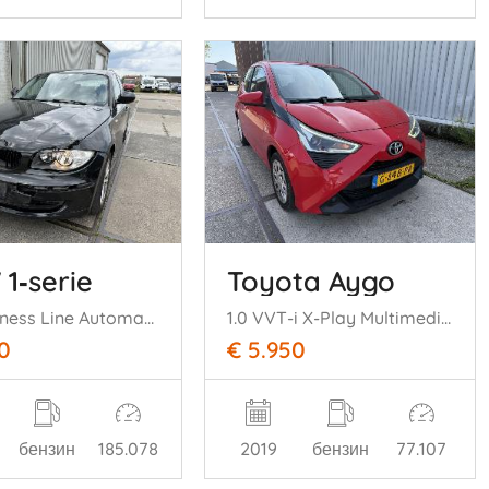
1‑serie
Toyota Aygo
116i Business Line Automaat Navi
1.0 VVT-i X-Play Multimedia Camera
0
€ 5.950
бензин
185.078
2019
бензин
77.107