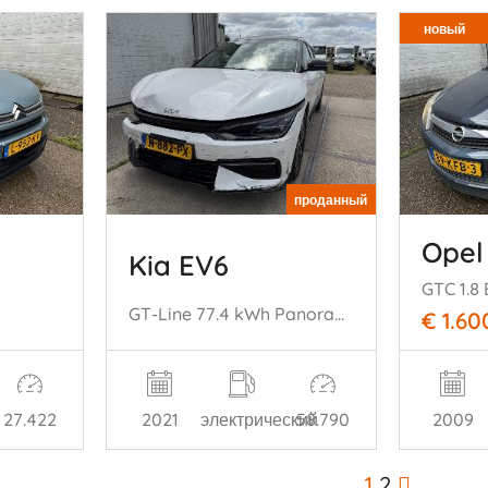
новый
проданный
Opel
Kia EV6
GT-Line 77.4 kWh Panoramadak
€ 1.60
2021
электрический
58.790
27.422
2009
1
2