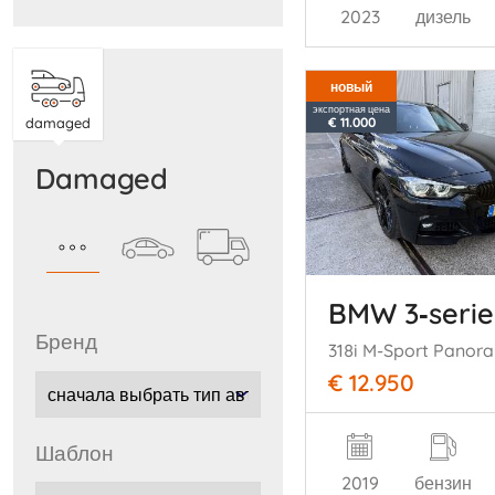
2023
дизель
новый
экспортная цена
€ 11.000
damaged
damaged
BMW 3‑serie
бренд
€ 12.950
шаблон
2019
бензин