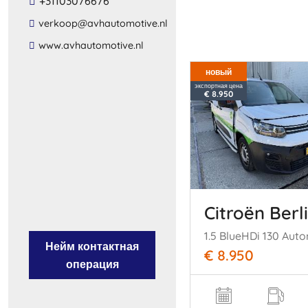
+31103076676
​verkoop​@​avhautomotive​.​nl​
​www​.​avhautomotive​.​nl​
новый
экспортная цена
€ 8.950
Citroën Berl
1.5 BlueHDi 130 Aut
Нейм контактная
€ 8.950
операция