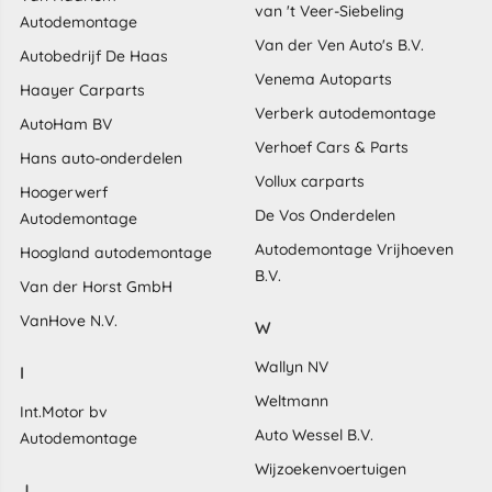
van 't Veer-Siebeling
Autodemontage
Van der Ven Auto's B.V.
Autobedrijf De Haas
Venema Autoparts
Haayer Carparts
Verberk autodemontage
AutoHam BV
Verhoef Cars & Parts
Hans auto-onderdelen
Vollux carparts
Hoogerwerf
De Vos Onderdelen
Autodemontage
Autodemontage Vrijhoeven
Hoogland autodemontage
B.V.
Van der Horst GmbH
VanHove N.V.
W
Wallyn NV
I
Weltmann
Int.Motor bv
Auto Wessel B.V.
Autodemontage
Wijzoekenvoertuigen
J