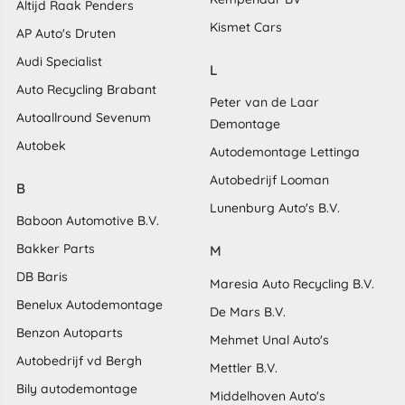
Altijd Raak Penders
Kismet Cars
AP Auto's Druten
Audi Specialist
L
Auto Recycling Brabant
Peter van de Laar
Autoallround Sevenum
Demontage
Autobek
Autodemontage Lettinga
Autobedrijf Looman
B
Lunenburg Auto's B.V.
Baboon Automotive B.V.
Bakker Parts
M
DB Baris
Maresia Auto Recycling B.V.
Benelux Autodemontage
De Mars B.V.
Benzon Autoparts
Mehmet Unal Auto's
Autobedrijf vd Bergh
Mettler B.V.
Bily autodemontage
Middelhoven Auto's