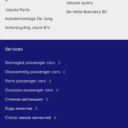
Wissink auto's
Japoto Parts
De Witte Boerderij BV
Autodemontage De Jong
Autorecycling Joure B.V.
Services
damaged passenger cars
disassembly passenger cars
parts passenger cars
occasion passenger cars
стоянка автомашин
Коды качества
Статус заказа запчастей