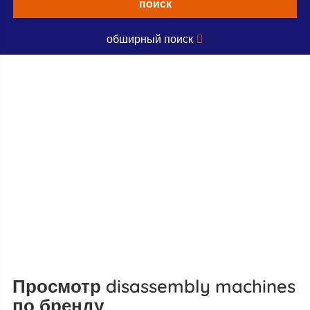
поиск
обширный поиск
Просмотр disassembly machines
по бренду