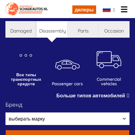
дилеры
damaged
disassembly
parts
occasion
все типы
транспортных
commercial
средств
passenger cars
vehicles
Больше типов автомобилей
бренд