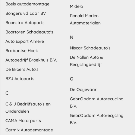
Boels autodemontage
Midelo
Bongers vd Laar BV
Ronald Morien
Boonstra Autoparts
Automaterialen
Boortoren Schadeauto's
N
Auto Export Almere
Niscar Schadeauto's
Brabantse Hoek
De Nollen Auto &
Autobedrijf Broekhuis B.V.
Recyclingbedrijf
De Broers Auto's
O
BZJ Autoparts
De Ooyevaar
C
Gebr.Opdam Autorecycling
C & J Bedrijfsauto's en
B.V.
Onderdelen
Gebr.Opdam Autorecycling
CAMA Motorparts
B.V.
Carmix Autodemontage