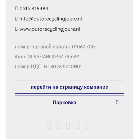
0513-416484
​info​@​autorecyclingjoure​.​nl​
​www​.​autorecyclingjoure​.​nl​
номер торговой палаты: 01064700
iban: NL95RABO0334795591
номер НДС: NL807835110B01
перейти на страницу компании
Парковка