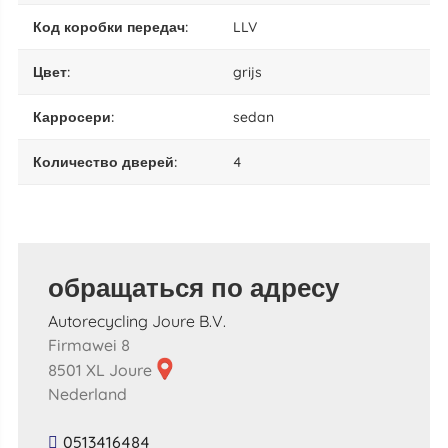
код коробки передач:
LLV
цвет:
grijs
карросери:
sedan
количество дверей:
4
обращаться по адресу
Autorecycling Joure B.V.
Firmawei 8
8501 XL Joure
Nederland
0513416484