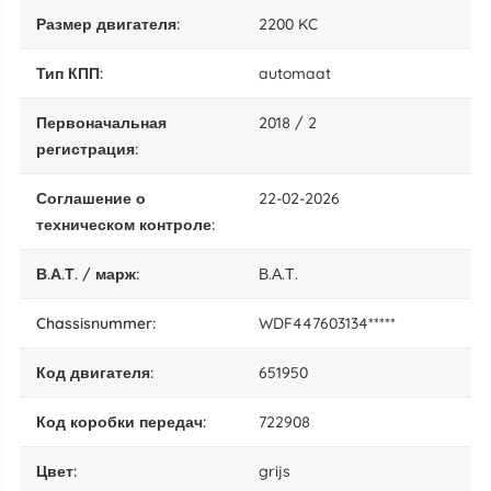
размер двигателя:
2200 KC
тип КПП:
automaat
Первоначальная
2018 / 2
регистрация:
Соглашение о
22-02-2026
техническом контроле:
В.А.Т. / марж:
В.А.Т.
chassisnummer:
WDF447603134*****
код двигателя:
651950
код коробки передач:
722908
цвет:
grijs