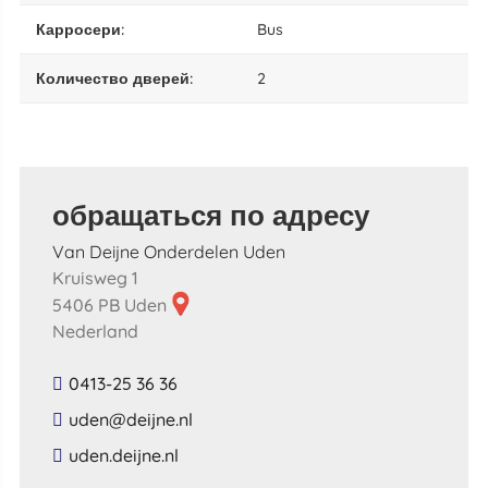
карросери:
Bus
количество дверей:
2
обращаться по адресу
Van Deijne Onderdelen Uden
Kruisweg 1
5406 PB Uden
Nederland
0413-25 36 36
​uden​@​deijne​.​nl​
​uden​.​deijne​.​nl​