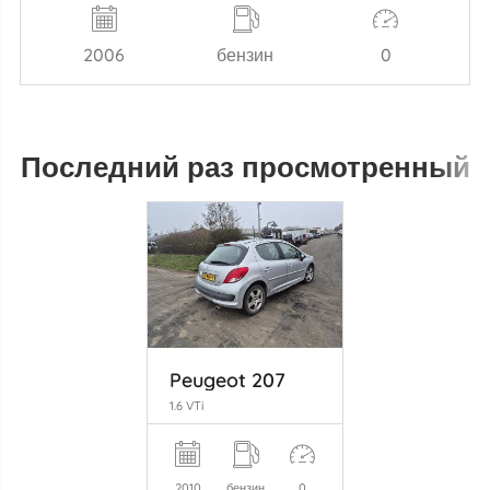
2006
бензин
0
Последний раз просмотренный
Peugeot 207
1.6 VTi
2010
бензин
0