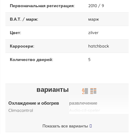
Первоначальная регистрация:
2010 / 9
В.А.Т. / марж:
марж
цвет:
zilver
карросери:
hatchback
количество дверей:
5
варианты
Охлаждение и обогрев
развлечение
climacontrol
audio-cd-speler
Показать все варианты