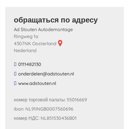
обращаться по адресу
Ad Stouten Autodemontage
Ringweg 1a
4307NK Oosterland
Nederland
0111482130
​onderdelen​@​adstouten​.​nl​
​www​.​adstouten​.​nl​
номер торговой палаты: 55016669
iban: NL91INGB0007560696
номер НДС: NL851530436B01