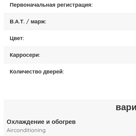
Первоначальная регистрация:
В.А.Т. / марж:
цвет:
карросери:
количество дверей:
вар
Охлаждение и обогрев
airconditioning