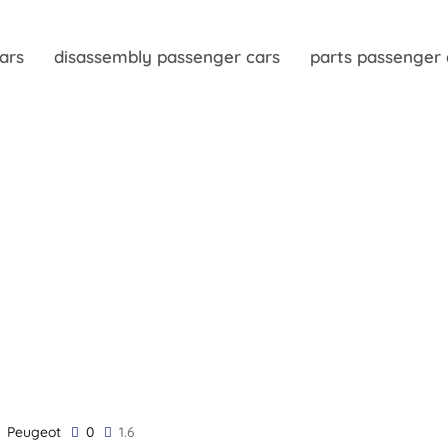
ars
disassembly passenger cars
parts passenger 
Peugeot
0
1.6