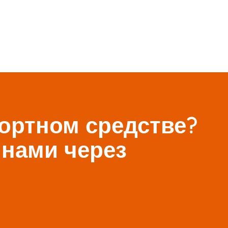
портном средстве?
 нами через
l