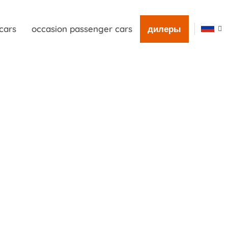
cars
occasion passenger cars
дилеры