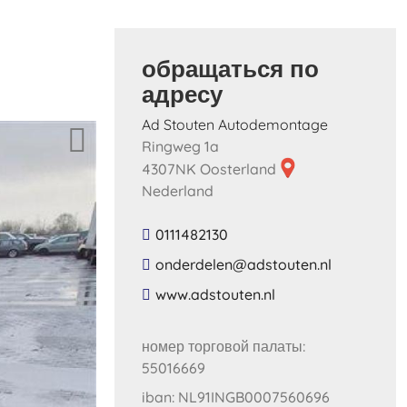
обращаться по
адресу
Ad Stouten Autodemontage
Ringweg 1a
4307NK Oosterland
Nederland
0111482130
​onderdelen​@​adstouten​.​nl​
​www​.​adstouten​.​nl​
номер торговой палаты:
55016669
iban: NL91INGB0007560696