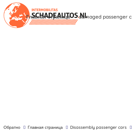
Главная страница
damaged passenger c
обратно
Главная страница
disassembly passenger cars