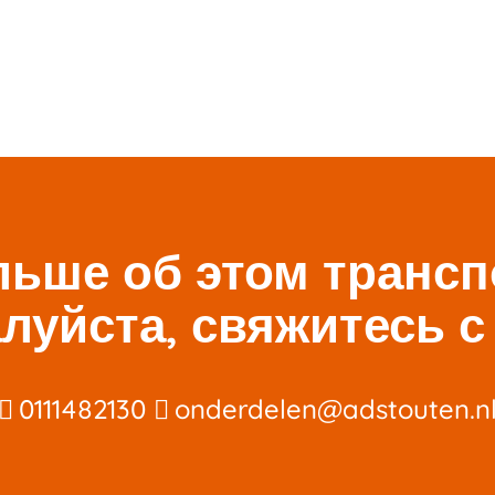
льше об этом транс
алуйста, свяжитесь с
0111482130
onderdelen@adstouten.n