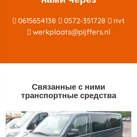
0615654138
0572-351728
nvt
werkplaats@pijffers.nl
Связанные с ними
транспортные средства