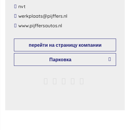
nvt
​werkplaats​@​pijffers​.​nl​
​www​.​pijffersautos​.​nl​
перейти на страницу компании
Парковка