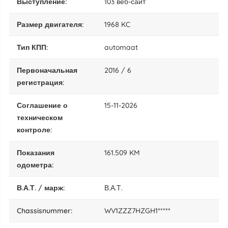
выступление:
103 веб-сайт
размер двигателя:
1968 KC
тип КПП:
automaat
Первоначальная
2016 / 6
регистрация:
Соглашение о
15-11-2026
техническом
контроле:
показания
161.509 KM
одометра:
В.А.Т. / марж:
В.А.Т.
chassisnummer:
WV1ZZZ7HZGH1*****