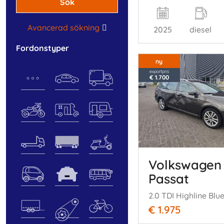
Sök
Avancerad sökning
2025
diesel
fordonstyper
ny
exportpris
€ 1.700
Volkswagen
Passat
€ 1.975