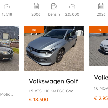
15.518
2006
bensin
235.000
2026
ny
ny
Volk
Volkswagen Golf
1.5. eTSI. 110 Kw DSG. Goal
2.0 TDI Highline BlueMotion Technisch 100 procent ok!!
€ 2.9
€ 18.300