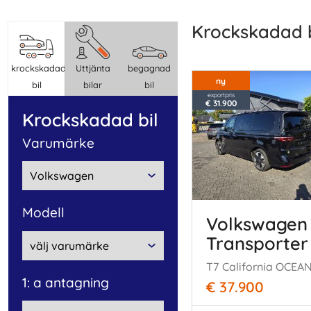
krockskadad 
krockskadad
Uttjänta
begagnad
ny
bil
bilar
bil
exportpris
€ 31.900
krockskadad bil
varumärke
modell
Volkswagen
Transporter
T7 California OCEAN
1: a antagning
€ 37.900