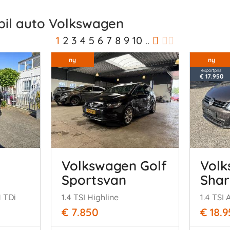
bil auto Volkswagen
1
2
3
4
5
6
7
8
9
10
..
ny
ny
exportpris
€ 17.950
Volkswagen Golf
Vol
Sportsvan
Sha
 TDi
1.4 TSI Highline
€ 7.850
€ 18.