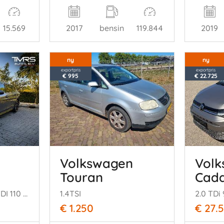
15.569
2017
bensin
119.844
2019
ny
ny
exportpris
exportpris
€ 995
€ 22.725
Volkswagen
Vol
Touran
Cad
Passat Variant 2.0 TDI 110 kW 3x R-line PANO HUD
1.4TSI
€ 1.250
€ 27.