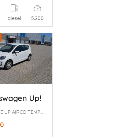
diesel
5.200
swagen Up!
1.0 MOVE UP AIRCO TEMPOMAAT PDC
50