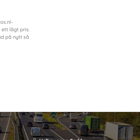
os.nl-
tt lågt pris.
ad på nytt så