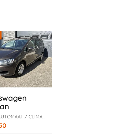
kswagen
ran
1.4 TSI AUTOMAAT / CLIMA / CRUISE / NAVI / 7 PERS
950