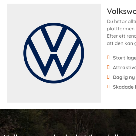
Volkswa
Du hittar al
plattformen.
Efter ett ren
att den kan 
Stort lag
Attraktiva
Daglig ny
Skadade b