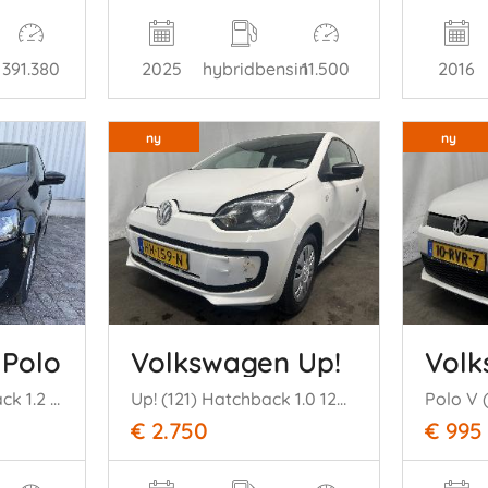
2016
391.380
2025
hybridbensin
11.500
ny
ny
 Polo
Volkswagen Up!
Volk
Polo V (6R) Hatchback 1.2 TDI 12V BlueMotion (CFWA(Euro 5)) [55kW] (1= 0-2009/05-2014)
Up! (121) Hatchback 1.0 12V 60 (CHYA) [44kW] (08-2011/08-2020)
€ 2.750
€ 995