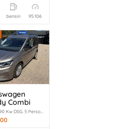
bensin
95.106
kswagen
dy Combi
2.0 TDi 90 Kw DSG. 5 Persoons
500