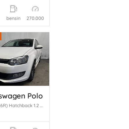
bensin
270.000
swagen Polo
Polo V (6R) Hatchback 1.2 TDI 12V BlueMotion (CFWA(Euro 5)) [55kW] (1= 0-2009/05-2014)