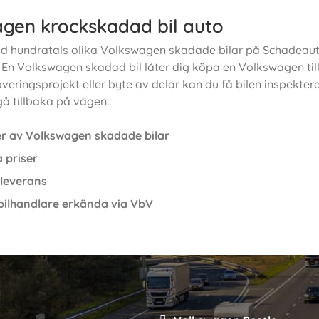
gen krockskadad bil auto
ltid hundratals olika Volkswagen skadade bilar på Schadeaut
 En Volkswagen skadad bil låter dig köpa en Volkswagen till e
overingsprojekt eller byte av delar kan du få bilen inspekter
gå tillbaka på vägen..
er av Volkswagen skadade bilar
 priser
 leverans
ilhandlare erkända via VbV