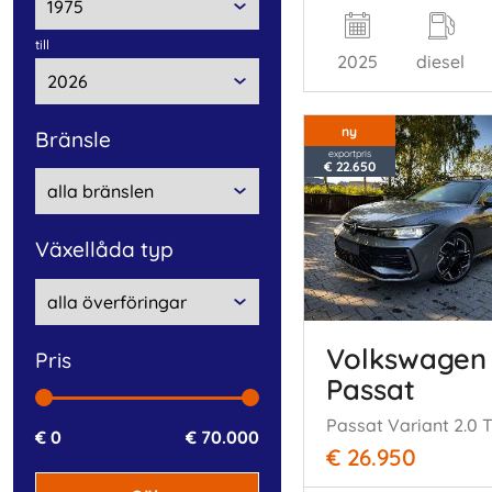
till
2025
diesel
ny
bränsle
exportpris
€ 22.650
växellåda typ
Volkswagen
pris
Passat
€ 0
€ 70.000
€ 26.950