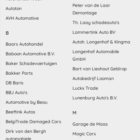
Peter van de Laar
Autoton
Demontage
AVH Automotive
Th. Laay schadeauto's
Lammertink Auto BV
B
Autoh. Langenhof & Kingma
Baars Autohandel
Langenhof Automobile
Baboon Automotive B.V.
GmbH
Baker Schadevoertuigen
Bart van Lieshout Geldrop
Bakker Parts
Autobedrijf Looman
DB Baris
Luckx Trade
BBJ Auto's
Lunenburg Auto's B.V.
Automotive by Beau
Beeftink Autos
M
BelgiTrade Damaged Cars
Garage de Maas
Dirk van den Bergh
Magic Cars
automobiele