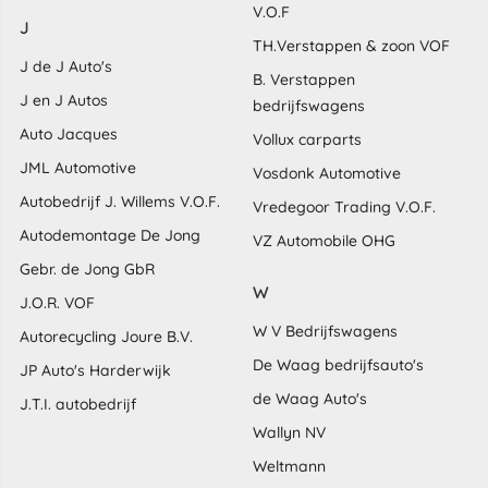
V.O.F
J
TH.Verstappen & zoon VOF
J de J Auto's
B. Verstappen
J en J Autos
bedrijfswagens
Auto Jacques
Vollux carparts
JML Automotive
Vosdonk Automotive
Autobedrijf J. Willems V.O.F.
Vredegoor Trading V.O.F.
Autodemontage De Jong
VZ Automobile OHG
Gebr. de Jong GbR
W
J.O.R. VOF
W V Bedrijfswagens
Autorecycling Joure B.V.
De Waag bedrijfsauto's
JP Auto's Harderwijk
de Waag Auto's
J.T.I. autobedrijf
Wallyn NV
Weltmann