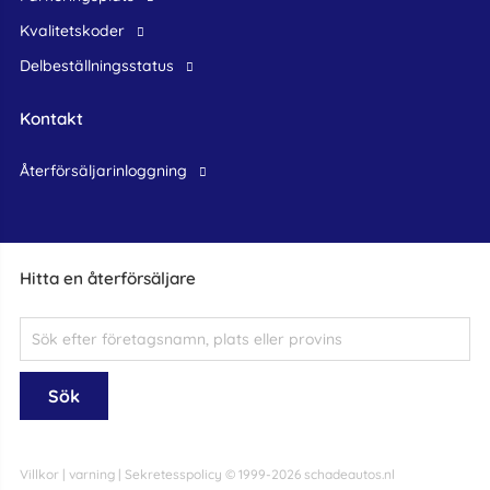
Kvalitetskoder
Delbeställningsstatus
Kontakt
återförsäljarinloggning
Hitta en återförsäljare
Villkor
|
varning
|
Sekretesspolicy
© 1999-2026 schadeautos.nl