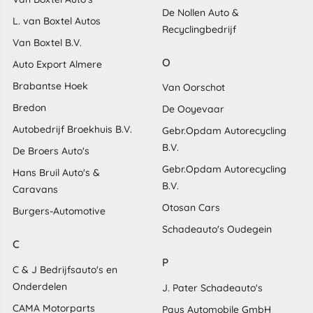
De Nollen Auto &
L. van Boxtel Autos
Recyclingbedrijf
Van Boxtel B.V.
O
Auto Export Almere
Brabantse Hoek
Van Oorschot
Bredon
De Ooyevaar
Autobedrijf Broekhuis B.V.
Gebr.Opdam Autorecycling
B.V.
De Broers Auto's
Gebr.Opdam Autorecycling
Hans Bruil Auto's &
B.V.
Caravans
Otosan Cars
Burgers-Automotive
Schadeauto's Oudegein
C
P
C & J Bedrijfsauto's en
Onderdelen
J. Pater Schadeauto's
CAMA Motorparts
Paus Automobile GmbH