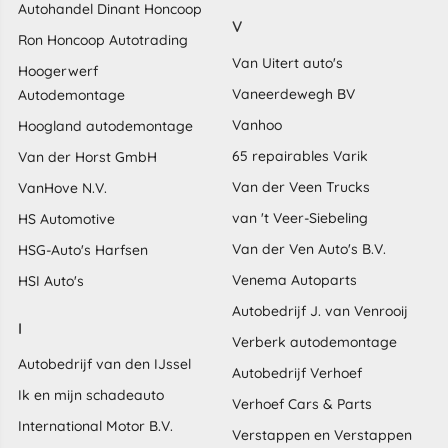
Autohandel Dinant Honcoop
V
Ron Honcoop Autotrading
Van Uitert auto's
Hoogerwerf
Vaneerdewegh BV
Autodemontage
Vanhoo
Hoogland autodemontage
65 repairables Varik
Van der Horst GmbH
Van der Veen Trucks
VanHove N.V.
van 't Veer-Siebeling
HS Automotive
Van der Ven Auto's B.V.
HSG-Auto's Harfsen
Venema Autoparts
HSI Auto's
Autobedrijf J. van Venrooij
I
Verberk autodemontage
Autobedrijf van den IJssel
Autobedrijf Verhoef
Ik en mijn schadeauto
Verhoef Cars & Parts
International Motor B.V.
Verstappen en Verstappen