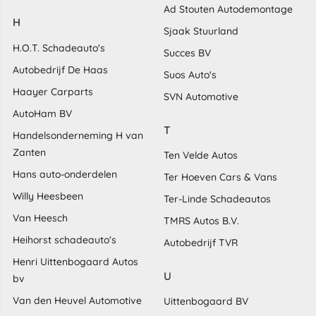
Ad Stouten Autodemontage
H
Sjaak Stuurland
H.O.T. Schadeauto's
Succes BV
Autobedrijf De Haas
Suos Auto's
Haayer Carparts
SVN Automotive
AutoHam BV
T
Handelsonderneming H van
Zanten
Ten Velde Autos
Hans auto-onderdelen
Ter Hoeven Cars & Vans
Willy Heesbeen
Ter-Linde Schadeautos
Van Heesch
TMRS Autos B.V.
Heihorst schadeauto's
Autobedrijf TVR
Henri Uittenbogaard Autos
U
bv
Van den Heuvel Automotive
Uittenbogaard BV