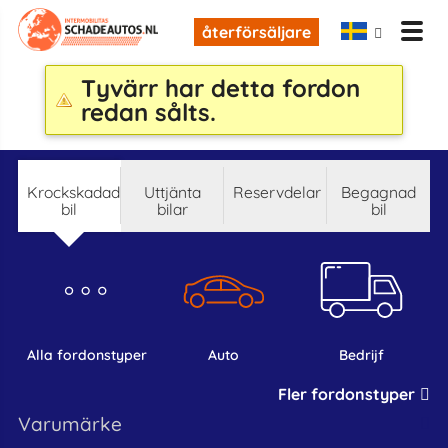
återförsäljare
Tyvärr har detta fordon
redan sålts.
krockskadad
Uttjänta
reservdelar
begagnad
bil
bilar
bil
alla fordonstyper
auto
bedrijf
Fler fordonstyper
varumärke