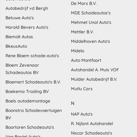
De Mars B.V.
Autobedrijf vd Bergh
MDE Schadeautos's
Betuwe Auto's
Mehmet Unal Auto's
Harald Bevers Auto's
Mettler B.V.
Biemolt Autos
Middelhoven Auto's
BkeusAuto
Midelo
Rene Bloem schade-auto's
Auto Montfoort
Bloem Zevenaar
Autohandel A. Muis VOF
Schadeautos BV
Mulder Autobedrijf B.V.
Bloemert Schadeauto's B.V.
Mutlu Cars
Boekema Trading BV
Boels autodemontage
N
Boonstra Schadevoertuigen
NAP Auto's
BV
R. Nijlant Autohandel
Boortoren Schadeauto's
Niscar Schadeauto's
Van Boxtel Auto's