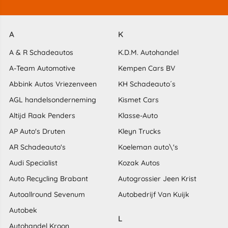
A
K
A & R Schadeautos
K.D.M. Autohandel
A-Team Automotive
Kempen Cars BV
Abbink Autos Vriezenveen
KH Schadeauto´s
AGL handelsonderneming
Kismet Cars
Altijd Raak Penders
Klasse-Auto
AP Auto's Druten
Kleyn Trucks
AR Schadeauto's
Koeleman auto\'s
Audi Specialist
Kozak Autos
Auto Recycling Brabant
Autogrossier Jeen Krist
Autoallround Sevenum
Autobedrijf Van Kuijk
Autobek
L
Autohandel Kroon