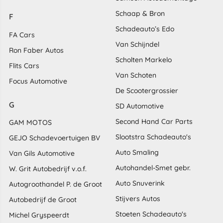
Schaap & Bron
F
Schadeauto’s Edo
FA Cars
Van Schijndel
Ron Faber Autos
Scholten Markelo
Flits Cars
Van Schoten
Focus Automotive
De Scootergrossier
G
SD Automotive
Second Hand Car Parts
GAM MOTOS
Slootstra Schadeauto's
GEJO Schadevoertuigen BV
Auto Smaling
Van Gils Automotive
Autohandel-Smet gebr.
W. Grit Autobedrijf v.o.f.
Auto Snuverink
Autogroothandel P. de Groot
Stijvers Autos
Autobedrijf de Groot
Stoeten Schadeauto's
Michel Gryspeerdt