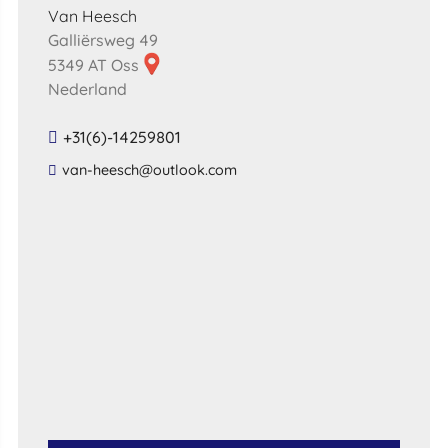
Van Heesch
Galliërsweg 49
5349 AT Oss
Nederland
+31(6)-14259801
​van​-​heesch​@​outlook​.​com​