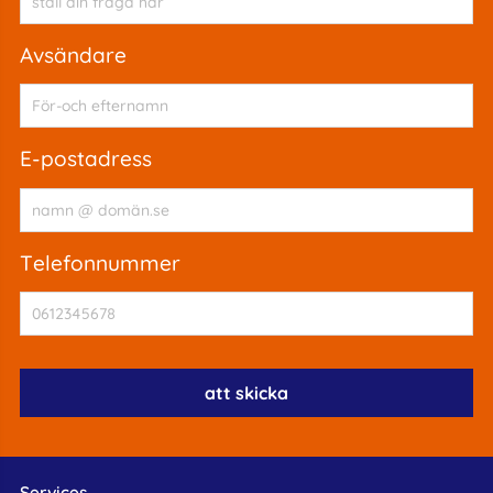
avsändare
e-postadress
telefonnummer
Services