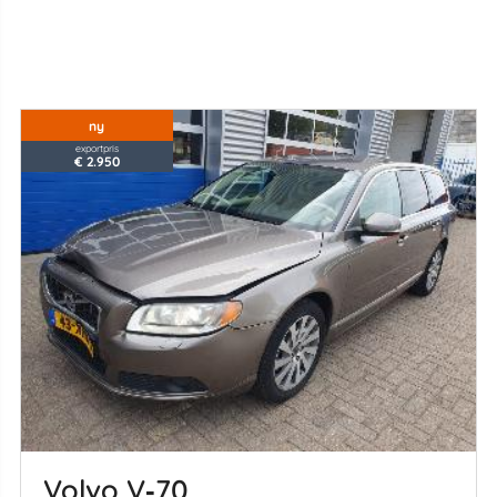
ny
exportpris
€ 2.950
Volvo V‑70