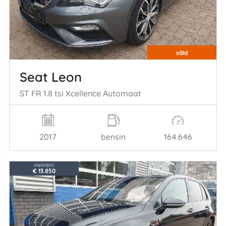
såld
Seat Leon
ST FR 1.8 tsi Xcellence Automaat
2017
bensin
164.646
exportpris
€ 13.850