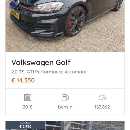
Volkswagen Golf
2.0 TSI GTI Performance Automaat
€ 14.350
2018
bensin
163.862
exportpris
€ 2.950