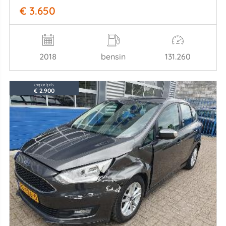
€ 3.650
2018
bensin
131.260
exportpris
€ 2.900