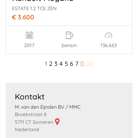
ESTATE 1.2 TCE ZEN
€ 3.600
2017
bensin
136.663
1
2
3
4
5
6
7
Kontakt
M. van den Eijnden BV / MMC
Broekstraat 8
5711 CT Someren
Nederland