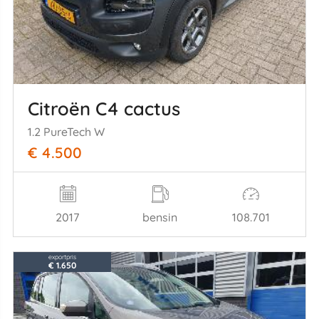
Citroën C4 cactus
1.2 PureTech W
€ 4.500
2017
bensin
108.701
exportpris
€ 1.650