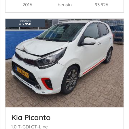
2016
bensin
93.826
exportpris
€ 2.950
Kia Picanto
1.0 T-GDI GT-Line