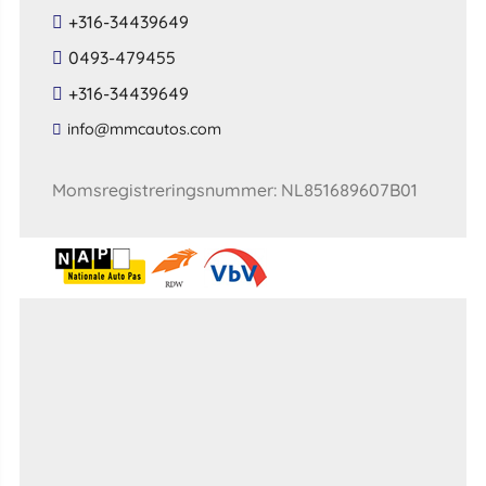
+316-34439649
0493-479455
+316-34439649
​info​@​mmcautos​.​com​
Momsregistreringsnummer: NL851689607B01