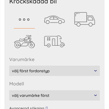
krockskadad bil
varumärke
modell
Avancerad sökning