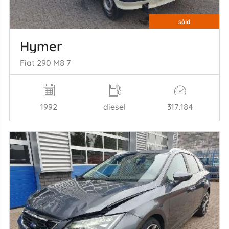
såld
Hymer
Fiat 290 M8 7
1992
diesel
317.184