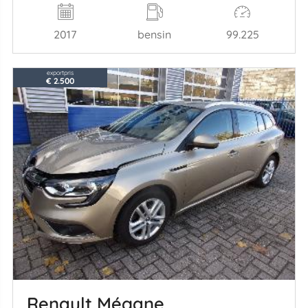
2017
bensin
99.225
exportpris
€ 2.500
Renault Mégane