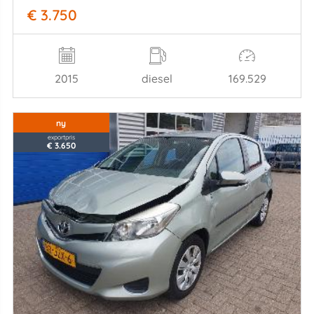
€ 3.750
2015
diesel
169.529
ny
exportpris
€ 3.650