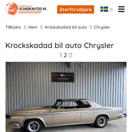
återförsäljare
tillbaka
Hem
krockskadad bil auto
Chrysler
krockskadad bil auto Chrysler
1
2