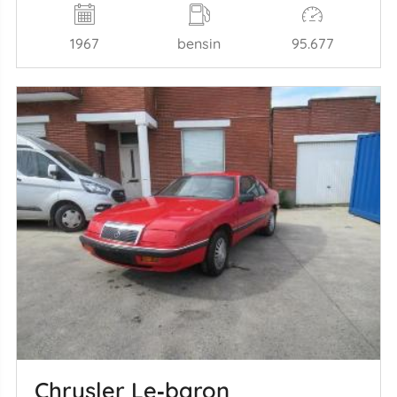
1967
bensin
95.677
Chrysler Le‑baron