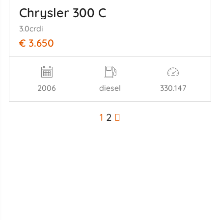
Chrysler 300 C
3.0crdi
€ 3.650
2006
diesel
330.147
1
2