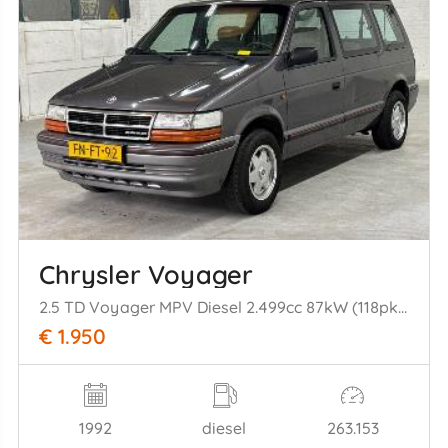
Chrysler Voyager
2.5 TD Voyager MPV Diesel 2.499cc 87kW (118pk) FWD
€ 1.950
1992
diesel
263.153