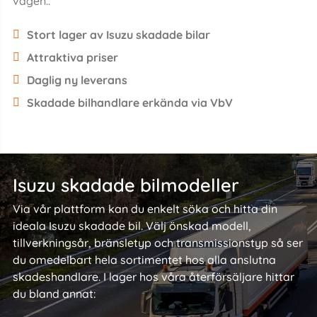
vägen..
Stort lager av Isuzu skadade bilar
Attraktiva priser
Daglig ny leverans
Skadade bilhandlare erkända via VbV
Isuzu skadade bilmodeller
Via vår plattform kan du enkelt söka och hitta din
ideala Isuzu skadade bil. Välj önskad modell,
tillverkningsår, bränsletyp och transmissionstyp så ser
du omedelbart hela sortimentet hos alla anslutna
skadeshandlare. I lager hos våra återförsäljare hittar
du bland annat: