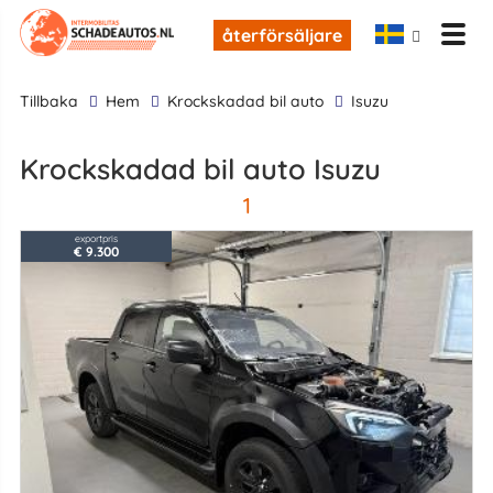
återförsäljare
tillbaka
Hem
krockskadad bil auto
Isuzu
krockskadad bil auto Isuzu
1
exportpris
€ 9.300