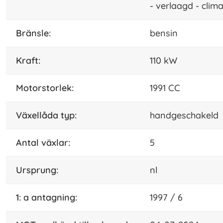
- verlaagd - clima
bränsle:
bensin
kraft:
110 kW
motorstorlek:
1991 CC
växellåda typ:
handgeschakeld
Antal växlar:
5
ursprung:
nl
1: a antagning:
1997 / 6