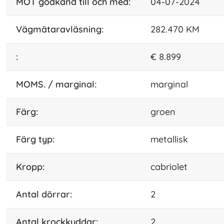
MOT godkänd till och med:
04-07-2024
vägmätaravläsning:
282.470 KM
:
€ 8.899
MOMS. / marginal:
marginal
Färg:
groen
färg typ:
metallisk
kropp:
cabriolet
antal dörrar:
2
antal krockkuddar:
2