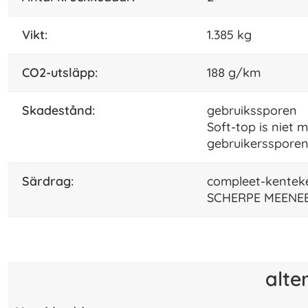
vikt:
1.385 kg
CO2-utsläpp:
188 g/km
skadestånd:
gebruikssporen
Soft-top is niet 
gebruikerssporen 
särdrag:
compleet-kentek
SCHERPE MEENEE
alte