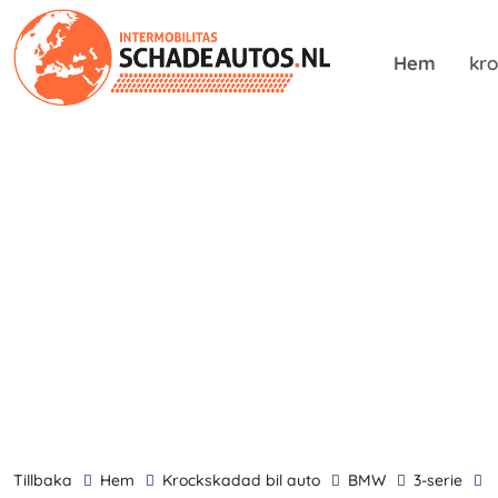
Hem
kro
tillbaka
Hem
krockskadad bil auto
BMW
3-serie