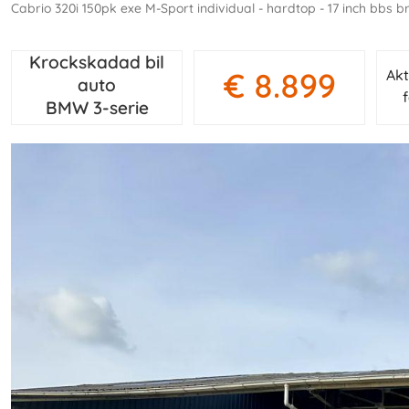
cabrio 320i 150pk exe M-Sport individual - hardtop - 17 inch bbs b
Krockskadad bil
€ 8.899
Akt
auto
BMW 3-serie