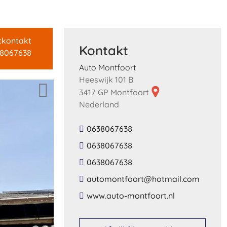
tkontakt
Kontakt
8067638
Auto Montfoort
Heeswijk 101 B
3417 GP Montfoort
Nederland
0638067638
0638067638
0638067638
​automontfoort​@​hotmail​.​com​
​www​.​auto​-​montfoort​.​nl​