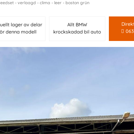
reedset - verlaagd - clima - leer - boston grün
Direk
uellt lager av delar
Allt BMW
063
för denna modell
krockskadad bil auto