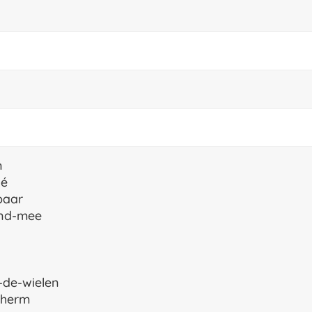
n
ké
baar
end-mee
-de-wielen
cherm