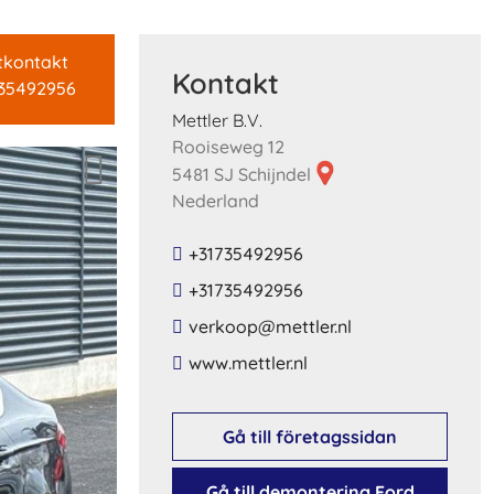
tkontakt
Kontakt
735492956
Mettler B.V.
Rooiseweg 12
5481 SJ Schijndel
Nederland
+31735492956
+31735492956
​verkoop​@​mettler​.​nl​
​www​.​mettler​.​nl​
Gå till företagssidan
Gå till demontering Ford