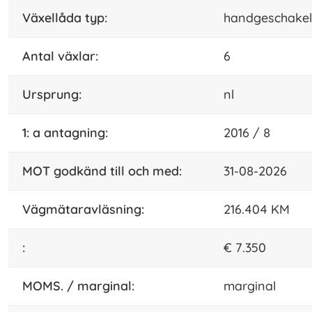
växellåda typ:
handgeschake
Antal växlar:
6
ursprung:
nl
1: a antagning:
2016 / 8
MOT godkänd till och med:
31-08-2026
vägmätaravläsning:
216.404 KM
:
€ 7.350
MOMS. / marginal:
marginal