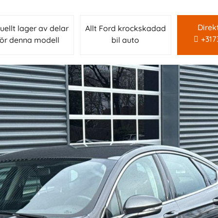
Direk
uellt lager av delar
Allt Ford krockskadad
+31
för denna modell
bil auto