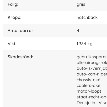
Färg:
grijs
kropp:
hatchback
antal dörrar:
4
vikt:
1.384 kg
skadestånd:
gebruiksspore
alle-airbags-o
auto-is-verrijd
auto-kan-rijd
chassis-oké
coolers-oké
motor-loopt
staat-recht-op
Deukje in LV s