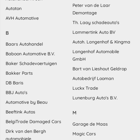
Peter van de Laar
Autoton
Demontage
AVH Automotive
Th. Laay schadeauto's
Lammertink Auto BV
B
Autoh. Langenhof & Kingma
Baars Autohandel
Langenhof Automobile
Baboon Automotive B.V.
GmbH
Baker Schadevoertuigen
Bart van Lieshout Geldrop
Bakker Parts
Autobedrijf Looman
DB Baris
Luckx Trade
BBJ Auto's
Lunenburg Auto's B.V.
Automotive by Beau
Beeftink Autos
M
BelgiTrade Damaged Cars
Garage de Maas
Dirk van den Bergh
Magic Cars
automobiele