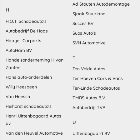
Ad Stouten Autodemontage
H
Sjaak Stuurland
H.O.T. Schadeauto's
Succes BV
Autobedrijf De Haas
Suos Auto's
Haayer Carparts
SVN Automotive
AutoHam BV
T
Handelsonderneming H van
Zanten
Ten Velde Autos
Hans auto-onderdelen
Ter Hoeven Cars & Vans
Willy Heesbeen
Ter-Linde Schadeautos
Van Heesch
TMRS Autos B.V.
Heihorst schadeauto's
Autobedrijf TVR
Henri Uittenbogaard Autos
U
bv
Van den Heuvel Automotive
Uittenbogaard BV