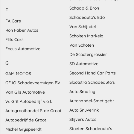
Schaap & Bron
F
Schadeauto’s Edo
FA Cars
Van Schijndel
Ron Faber Autos
Scholten Markelo
Flits Cars
Van Schoten
Focus Automotive
De Scootergrossier
G
SD Automotive
Second Hand Car Parts
GAM MOTOS
Slootstra Schadeauto's
GEJO Schadevoertuigen BV
Auto Smaling
Van Gils Automotive
Autohandel-Smet gebr.
W. Grit Autobedrijf v.o.f.
Auto Snuverink
Autogroothandel P. de Groot
Stijvers Autos
Autobedrijf de Groot
Stoeten Schadeauto's
Michel Gryspeerdt