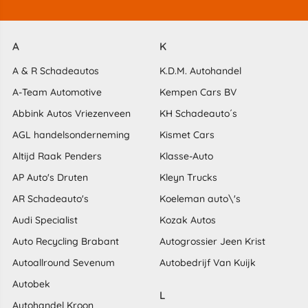
A
K
A & R Schadeautos
K.D.M. Autohandel
A-Team Automotive
Kempen Cars BV
Abbink Autos Vriezenveen
KH Schadeauto´s
AGL handelsonderneming
Kismet Cars
Altijd Raak Penders
Klasse-Auto
AP Auto's Druten
Kleyn Trucks
AR Schadeauto's
Koeleman auto\'s
Audi Specialist
Kozak Autos
Auto Recycling Brabant
Autogrossier Jeen Krist
Autoallround Sevenum
Autobedrijf Van Kuijk
Autobek
L
Autohandel Kroon