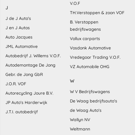
V.O.F
J
TH.Verstappen & zoon VOF
J de J Auto's
B. Verstappen
J en J Autos
bedrijfswagens
Auto Jacques
Vollux carparts
JML Automotive
Vosdonk Automotive
Autobedrijf J. Willems V.O.F.
Vredegoor Trading V.O.F.
Autodemontage De Jong
VZ Automobile OHG
Gebr. de Jong GbR
W
J.O.R. VOF
W V Bedrijfswagens
Autorecycling Joure B.V.
De Waag bedrijfsauto's
JP Auto's Harderwijk
de Waag Auto's
J.T.I. autobedrijf
Wallyn NV
Weltmann