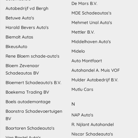
De Mars B.V.
Autobedrijf vd Bergh
MDE Schadeautos's
Betuwe Auto's
Mehmet Unal Auto's
Harald Bevers Auto's
Mettler B.V.
Biemolt Autos
Middelhoven Auto's
BkeusAuto
Midelo
Rene Bloem schade-auto's
Auto Montfoort
Bloem Zevenaar
Autohandel A. Muis VOF
Schadeautos BV
Mulder Autobedrijf B.V.
Bloemert Schadeauto's B.V.
Mutlu Cars
Boekema Trading BV
Boels autodemontage
N
Boonstra Schadevoertuigen
NAP Auto's
BV
R. Nijlant Autohandel
Boortoren Schadeauto's
Niscar Schadeauto's
Van Boxtel Auto's