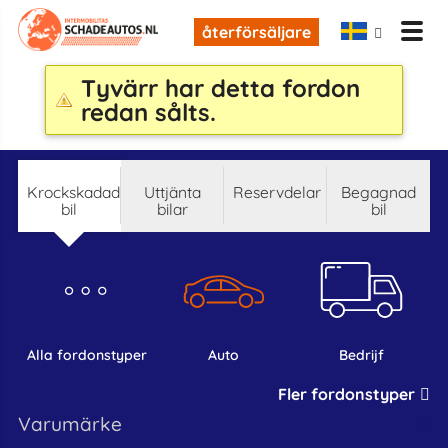
återförsäljare
Tyvärr har detta fordon
redan sålts.
krockskadad
Uttjänta
reservdelar
begagnad
bil
bilar
bil
alla fordonstyper
auto
bedrijf
Fler fordonstyper
varumärke