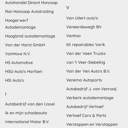
Autohandel Dinant Honcoop
V
Ron Honcoop Autotrading
Van Uitert auto's
Hoogerwerf
Vaneerdewegh BV
Autodemontage
Vanhoo
Hoogland autodemontage
65 repairables Varik
Van der Horst GmbH
Van der Veen Trucks
VanHove N.V.
van 't Veer-Siebeling
HS Automotive
Van der Ven Auto's B.V.
HSG-Auto's Harfsen
Venema Autoparts
HSI Auto's
Autobedrijf J. van Venrooij
I
Verberk autodemontage
Autobedrijf van den IJssel
Autobedrijf Verhoef
Ik en mijn schadeauto
Verhoef Cars & Parts
International Motor B.V.
Verstappen en Verstappen