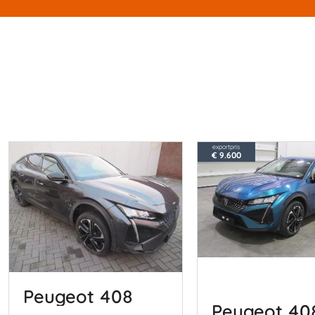
exportpris
€ 9.600
Peugeot 408
Peugeot 40