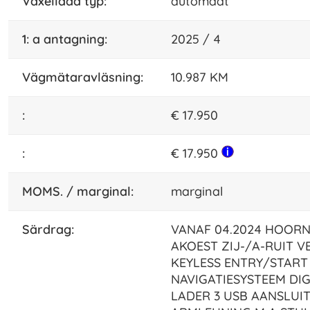
växellåda typ:
automaat
1: a antagning:
2025 / 4
vägmätaravläsning:
10.987 KM
:
€ 17.950
:
€ 17.950
MOMS. / marginal:
marginal
särdrag:
VANAF 04.2024 HOORN
AKOEST ZIJ-/A-RUIT 
KEYLESS ENTRY/STAR
NAVIGATIESYSTEEM DI
LADER 3 USB AANSLUI