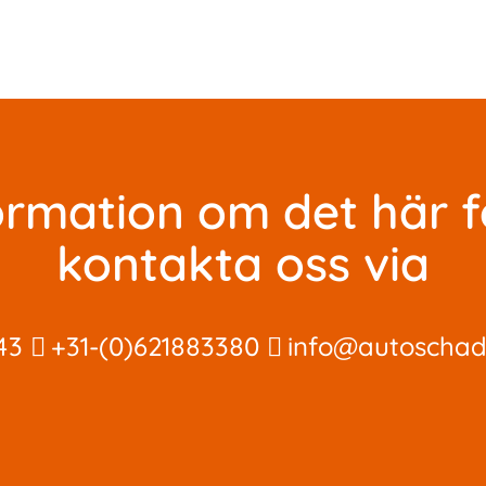
formation om det här 
kontakta oss via
43
+31-(0)621883380
info@autoscha