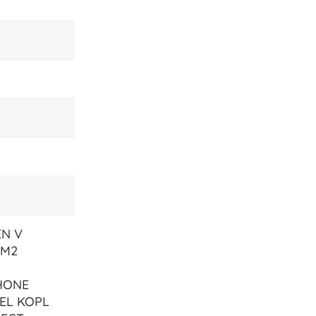
EN V
DM2
HONE
EL KOPL