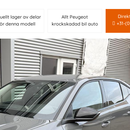
Direk
uellt lager av delar
Allt Peugeot
+31-(
för denna modell
krockskadad bil auto