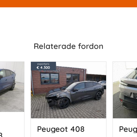
Relaterade fordon
exportpris
€ 4.300
Peugeot 408
Peug
8