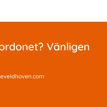
fordonet? Vänligen
develdhoven.com