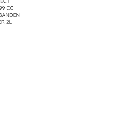
NECT
99 CC
 BANDEN
ER 2L