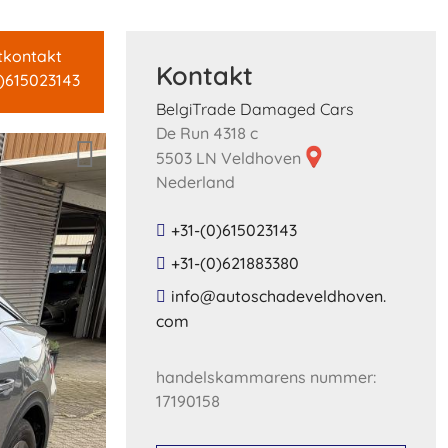
tkontakt
Kontakt
0)615023143
BelgiTrade Damaged Cars
De Run 4318 c
5503 LN Veldhoven
Nederland
+31-(0)615023143
+31-(0)621883380
​info​@​autoschadeveldhoven​.​
com​
handelskammarens nummer:
17190158