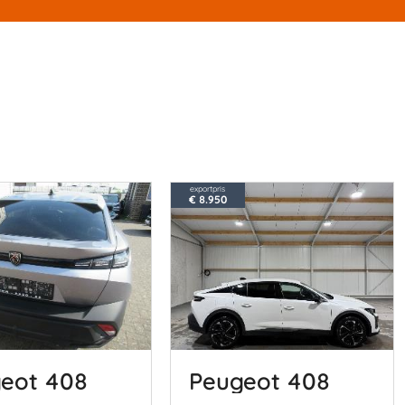
exportpris
€ 8.950
eot 408
Peugeot 408