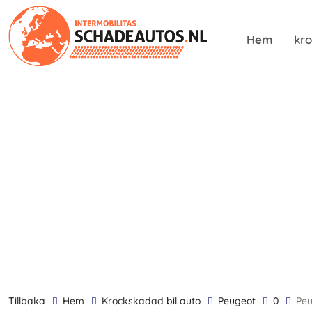
Hem
kro
tillbaka
Hem
krockskadad bil auto
Peugeot
0
Pe