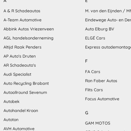
A
E
A & R Schadeautos
M. van den Eijnden / 
A-Team Automotive
Eindewege Auto- en D
Abbink Autos Vriezenveen
Auto Elburg BV
AGL handelsonderneming
ELGÉ Cars
Altijd Raak Penders
Express autodemontag
AP Auto's Druten
F
AR Schadeauto's
FA Cars
Audi Specialist
Ron Faber Autos
Auto Recycling Brabant
Flits Cars
Autoallround Sevenum
Focus Automotive
Autobek
Autohandel Kroon
G
Autoton
GAM MOTOS
AVH Automotive