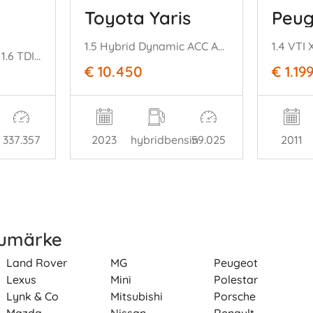
Toyota Yaris
Peug
1.5 Hybrid Dynamic ACC Apple/Android Camera
1.4 VTI
Passat (362) Sedan 1.6 TDI 16V Bluemotion (CAYC(Euro 5)) [77kW] (08-2= 010/12-2014)
€ 10.450
€ 1.19
337.357
2023
hybridbensin
59.025
2011
rumärke
Land Rover
MG
Peugeot
Lexus
Mini
Polestar
Lynk & Co
Mitsubishi
Porsche