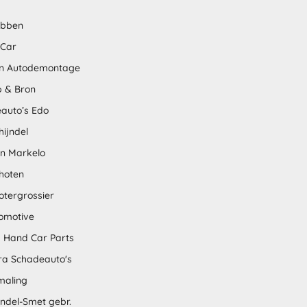
abben
 Car
n Autodemontage
 & Bron
auto’s Edo
hijndel
en Markelo
hoten
otergrossier
omotive
 Hand Car Parts
tra Schadeauto's
maling
ndel-Smet gebr.