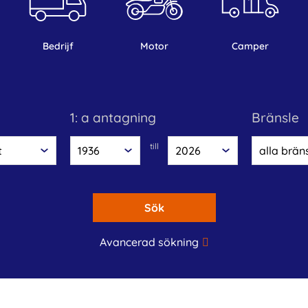
bedrijf
motor
camper
1: a antagning
bränsle
till
Sök
Avancerad sökning