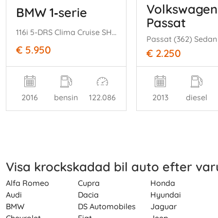
Volkswagen
BMW 1‑serie
Passat
116i 5-DRS Clima Cruise SHZ PDC
€ 5.950
€ 2.250
2016
bensin
122.086
2013
diesel
Visa krockskadad bil auto efter va
Alfa Romeo
Cupra
Honda
Audi
Dacia
Hyundai
BMW
DS Automobiles
Jaguar