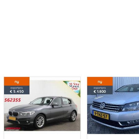
ny
ny
exportpris
exportpris
€ 5.450
€ 1.800