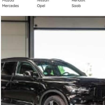
Mazda
Nissan
Renault
Mercedes
Opel
Saab