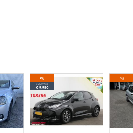
ny
ny
exportpris
€ 9.950