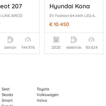
eot 207
Hyundai Kona
 X-LINE AIRCO
EV Fashion 64 kWh LED ACC Krell Apple/Android Camera
9
€ 10.450
bensin
144.976
2020
elektrisk
161.624
Seat
Toyota
Skoda
Volkswagen
Smart
Volvo