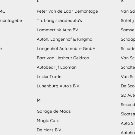
L
S
MMC
Peter van de Laar Demontage
Van S
emontagebe
Th. Laay schadeauto's
Safety
Lammertink Auto BV
Samse
Autoh. Langenhof & Kingma
Schaap
e
Langenhof Automobile GmbH
Schade
Bart van Lieshout Geldrop
Van Sc
Autobedrijf Looman
Scholt
Luckx Trade
Van Sc
Lunenburg Auto's B.V.
De Sco
SD Aut
M
Second
Garage de Maas
Sloots
Magic Cars
Auto S
De Mars B.V.
Autoha