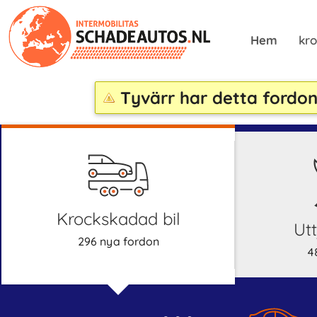
Hem
kro
Tyvärr har detta fordon
krockskadad bil
U
296 nya fordon
4