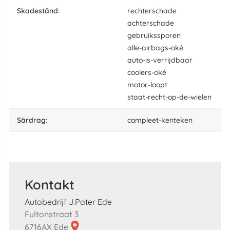
skadestånd:
rechterschade
achterschade
gebruikssporen
alle-airbags-oké
auto-is-verrijdbaar
coolers-oké
motor-loopt
staat-recht-op-de-wielen
särdrag:
compleet-kenteken
Kontakt
Autobedrijf J.Pater Ede
Fultonstraat 3
6716AX Ede