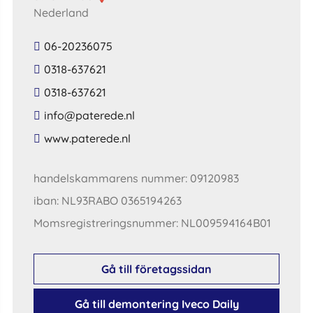
Nederland
06-20236075
0318-637621
0318-637621
​info​@​paterede​.​nl​
​www​.​paterede​.​nl​
handelskammarens nummer: 09120983
iban: NL93RABO 0365194263
Momsregistreringsnummer: NL009594164B01
Gå till företagssidan
Gå till demontering Iveco Daily