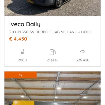
Iveco Daily
3.0 HPI 35C15V DUBBELE CABINE, LANG + HOOG
€ 4.450
2008
diesel
326.420
ny