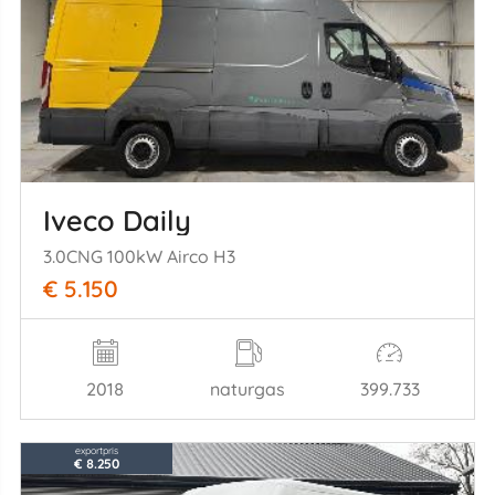
Iveco Daily
3.0CNG 100kW Airco H3
€ 5.150
2018
naturgas
399.733
exportpris
€ 8.250