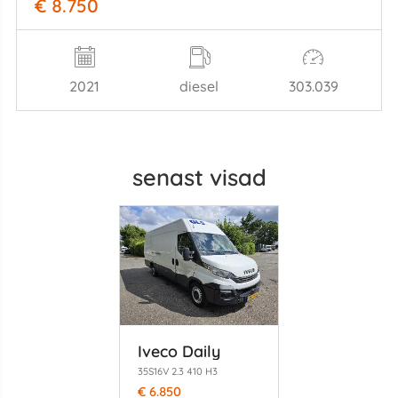
€ 8.750
2021
diesel
303.039
senast visad
Iveco Daily
35S16V 2.3 410 H3
€ 6.850