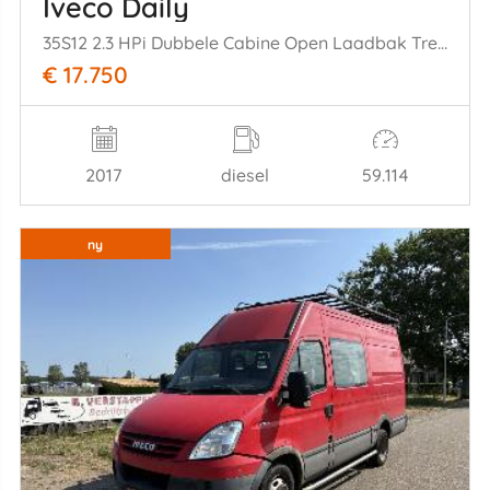
Iveco Daily
35S12 2.3 HPi Dubbele Cabine Open Laadbak Trekhaak 85KW Euro 6
€ 17.750
2017
diesel
59.114
ny