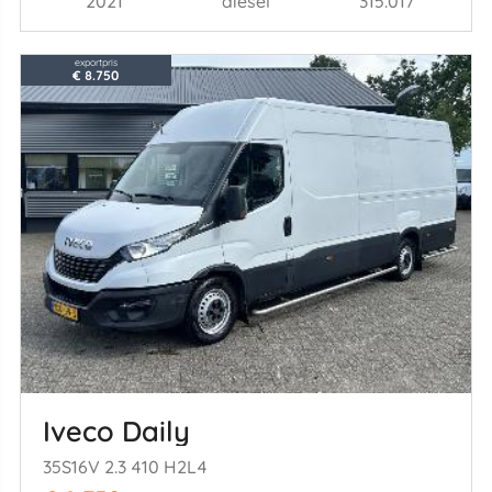
2021
diesel
315.017
exportpris
€ 8.750
Iveco Daily
35S16V 2.3 410 H2L4