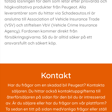
totala lösningen för dem som letar efter prisvärda och
högkvalitativa produkter från Peugeot. Alla
leverantörer som du hittar via Schadeautos.nl är
anslutna till Association of Vehicle Insurance Trade
(VSV) och stiftelsen VbV (Vehicle Crime Insurance
Agency). Fordonen kommer direkt från
försäkringsgivarna. Så du är alltid säker på ett
ansvarsfullt och säkert köp.
Kontakt
Har du frågor om en skadad bil Peugeot? Kontakta
säljaren. Du hittar också kontaktuppgifterna till
återförsäljaren på sidan för den bil du är intresserad
av. Är du säljare eller har du frågor om vår plattform?
Ta sedan en titt på sidan med
Vanliga frågor
eller ställ