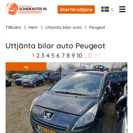
återförsäljare
tillbaka
Hem
Uttjänta bilar auto
Peugeot
Uttjänta bilar auto Peugeot
1
2
3
4
5
6
7
8
9
10
..
ny