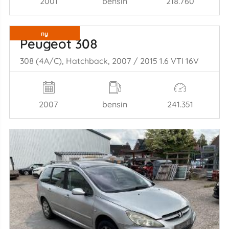
2001
bensin
218.760
ny
Peugeot 308
308 (4A/C), Hatchback, 2007 / 2015 1.6 VTI 16V
2007
bensin
241.351