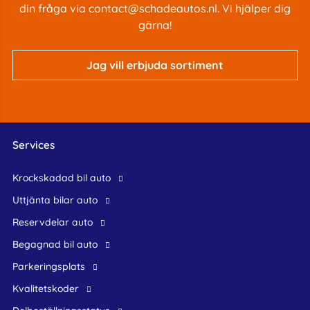
din fråga via
contact@schadeautos.nl
. Vi hjälper dig
gärna!
Jag vill erbjuda sortiment
Services
krockskadad bil auto
Uttjänta bilar auto
reservdelar auto
begagnad bil auto
Parkeringsplats
Kvalitetskoder