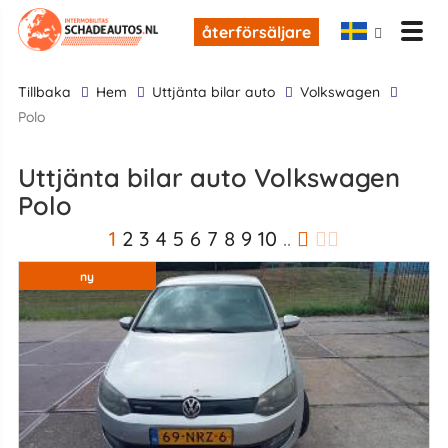
återförsäljare
tillbaka
Hem
Uttjänta bilar auto
Volkswagen
Polo
Uttjänta bilar auto Volkswagen
Polo
1
2
3
4
5
6
7
8
9
10
..
ny