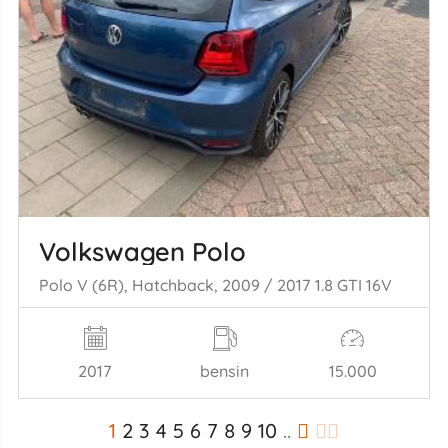
Volkswagen Polo
Polo V (6R), Hatchback, 2009 / 2017 1.8 GTI 16V
2017
bensin
15.000
1
2
3
4
5
6
7
8
9
10
..