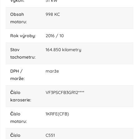
výkon:
51 kW
obsah
998 KC
motoru:
rok výroby:
2016 / 10
stav
164.850 kilometry
tachometru:
DPH /
marže
marže:
číslo
VF3PSCFB3GR12****
karoserie:
číslo
1KRFE(CFB)
motoru:
číslo
C551