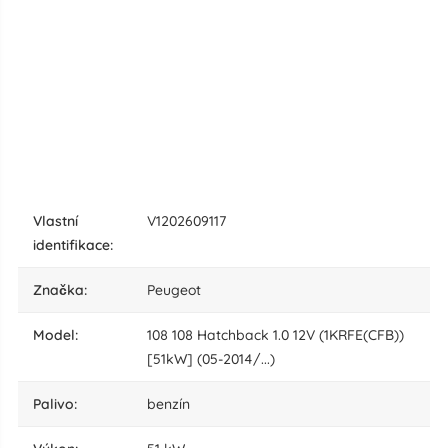
vlastní
V1202609117
identifikace:
značka:
Peugeot
model:
108 108 Hatchback 1.0 12V (1KRFE(CFB))
[51kW] (05-2014/...)
palivo:
benzín