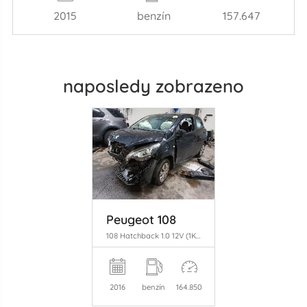
2015
benzín
157.647
naposledy zobrazeno
Peugeot 108
108 Hatchback 1.0 12V (1KRFE(CFB)) [51kW] (05-2014/...)
2016
benzín
164.850