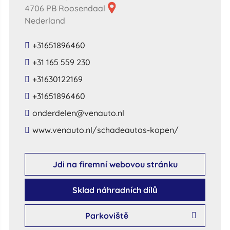
4706 PB Roosendaal
Nederland
+31651896460
+31 165 559 230
+31630122169
+31651896460
​onderdelen​@​venauto​.​nl​
​www​.​venauto​.​nl​/​schadeautos​-​kopen​/
Jdi na firemní webovou stránku
Sklad náhradních dílů
Parkoviště