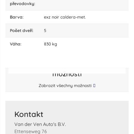
převodovky:
barva:
exz noir caldera-met.
počet dveří:
5
váha:
830 kg
možnosti
Zobrazit všechny možnosti
Kontakt
Van der Ven Auto's B.V.
Ettenseweg 76