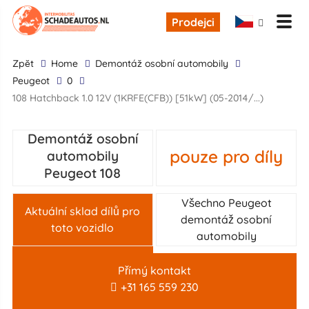
Prodejci
zpĕt
Home
demontáž osobní automobily
Peugeot
0
108 Hatchback 1.0 12V (1KRFE(CFB)) [51kW] (05-2014/...)
Demontáž osobní
pouze pro díly
automobily
Peugeot 108
Všechno Peugeot
Aktuální sklad dílů pro
demontáž osobní
toto vozidlo
automobily
Přímý kontakt
+31 165 559 230