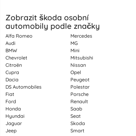
Zobrazit škoda osobní
automobily podle značky
Alfa Romeo
Mercedes
Audi
MG
BMW
Mini
Chevrolet
Mitsubishi
Citroën
Nissan
Cupra
Opel
Dacia
Peugeot
DS Automobiles
Polestar
Fiat
Porsche
Ford
Renault
Honda
Saab
Hyundai
Seat
Jaguar
Skoda
Jeep
Smart