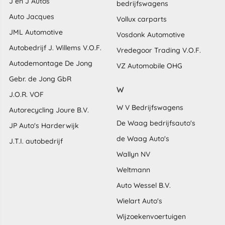
J en J Autos
bedrijfswagens
Auto Jacques
Vollux carparts
JML Automotive
Vosdonk Automotive
Autobedrijf J. Willems V.O.F.
Vredegoor Trading V.O.F.
Autodemontage De Jong
VZ Automobile OHG
Gebr. de Jong GbR
W
J.O.R. VOF
W V Bedrijfswagens
Autorecycling Joure B.V.
De Waag bedrijfsauto's
JP Auto's Harderwijk
de Waag Auto's
J.T.I. autobedrijf
Wallyn NV
Weltmann
Auto Wessel B.V.
Wielart Auto's
Wijzoekenvoertuigen