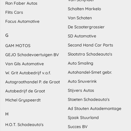
Ron Faber Autos
Scholten Markelo
Flits Cars
Van Schoten
Focus Automotive
De Scootergrossier
G
SD Automotive
Second Hand Car Parts
GAM MOTOS
Slootstra Schadeauto's
GEJO Schadevoertuigen BV
Auto Smaling
Van Gils Automotive
Autohandel-Smet gebr.
W. Grit Autobedrijf v.o.f.
Auto Snuverink
Autogroothandel P. de Groot
Stijvers Autos
Autobedrijf de Groot
Stoeten Schadeauto's
Michel Gryspeerdt
Ad Stouten Autodemontage
H
Sjaak Stuurland
H.O.T. Schadeauto's
Succes BV