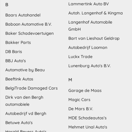
Lammertink Auto BV
B
Autoh. Langenhof & Kingma
Baars Autohandel
Langenhof Automobile
Baboon Automotive B.V.
GmbH
Baker Schadevoertuigen
Bart van Lieshout Geldrop
Bakker Parts
Autobedrijf Looman
DB Baris
Luckx Trade
BBJ Auto's
Lunenburg Auto's B.V.
Automotive by Beau
Beeftink Autos
M
BelgiTrade Damaged Cars
Garage de Maas
Dirk van den Bergh
Magic Cars
automobiele
De Mars B.V.
Autobedrijf vd Bergh
MDE Schadeautos's
Betuwe Auto's
Mehmet Unal Auto's
Harald Bevers Auto's