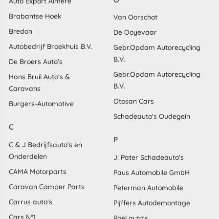
Auto Export Almere
Brabantse Hoek
Van Oorschot
Bredon
De Ooyevaar
Autobedrijf Broekhuis B.V.
Gebr.Opdam Autorecycling
B.V.
De Broers Auto's
Gebr.Opdam Autorecycling
Hans Bruil Auto's &
B.V.
Caravans
Otosan Cars
Burgers-Automotive
Schadeauto's Oudegein
C
P
C & J Bedrijfsauto's en
Onderdelen
J. Pater Schadeauto's
CAMA Motorparts
Paus Automobile GmbH
Caravan Camper Parts
Peterman Automobile
Carrus auto's
Pijffers Autodemontage
Cars N°1
Poel auto's