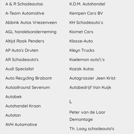
A & R Schadeautos
K.D.M. Autohandel
A-Team Automotive
Kempen Cars BV
Abbink Autos Vriezenveen
KH Schadeauto´s
AGL handelsonderneming
Kismet Cars
Altijd Raak Penders
Klasse-Auto
AP Auto's Druten
Kleyn Trucks
AR Schadeauto's
Koeleman auto\'s
Audi Specialist
Kozak Autos
Auto Recycling Brabant
Autogrossier Jeen Krist
Autoallround Sevenum
Autobedrijf Van Kuijk
Autobek
L
Autohandel Kroon
Peter van de Laar
Autoton
Demontage
AVH Automotive
Th. Laay schadeauto's