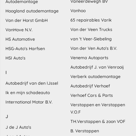
Vaneerdewegh BV
Autodemontage
Vanhoo
Hoogland autodemontage
65 repairables Varik
Van der Horst GmbH
Van der Veen Trucks
VanHove N.V.
van 't Veer-Siebeling
HS Automotive
Van der Ven Auto's B.V.
HSG-Auto's Harfsen
Venema Autoparts
HSI Auto's
Autobedrijf J. van Venrooij
I
Verberk autodemontage
Autobedrijf van den IJssel
Autobedrijf Verhoef
Ik en mijn schadeauto
Verhoef Cars & Parts
International Motor B.V.
Verstappen en Verstappen
V.O.F
J
TH.Verstappen & zoon VOF
J de J Auto's
B. Verstappen