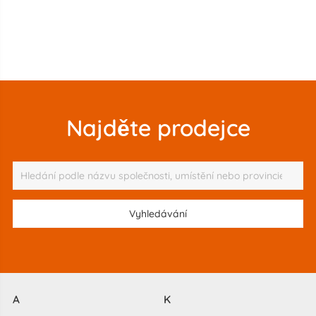
Najděte prodejce
A
K