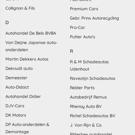
Collignon & Fils
Premium Cars
Gebr. Prins Autorecycling
D
Pro-Car
Autohandel De Bels BVBA
Putter Auto's
Van Deijne Japanse auto-
onderdelen
R
Martin Dekkers Autos
R & M Schadeautos
Deknudt auto
Udenhout
Demeester
Ravestijn Schadeautos
Auto-Didact
Relder Parts
Autohandel Didier
Autobedrijf Remus
DJV-Cars
Rhenoy Auto BV
DK Motors
Richel Schadeautos BV
DP Auto-onderdelen &
J. Van Rijn & Co.
Demontage
Ritterbex autohandel