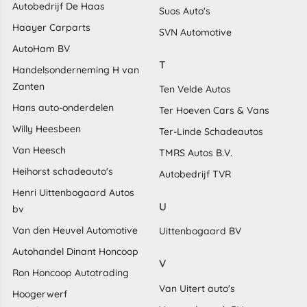
Autobedrijf De Haas
Suos Auto's
Haayer Carparts
SVN Automotive
AutoHam BV
T
Handelsonderneming H van
Zanten
Ten Velde Autos
Hans auto-onderdelen
Ter Hoeven Cars & Vans
Willy Heesbeen
Ter-Linde Schadeautos
Van Heesch
TMRS Autos B.V.
Heihorst schadeauto's
Autobedrijf TVR
Henri Uittenbogaard Autos
U
bv
Van den Heuvel Automotive
Uittenbogaard BV
Autohandel Dinant Honcoop
V
Ron Honcoop Autotrading
Van Uitert auto's
Hoogerwerf