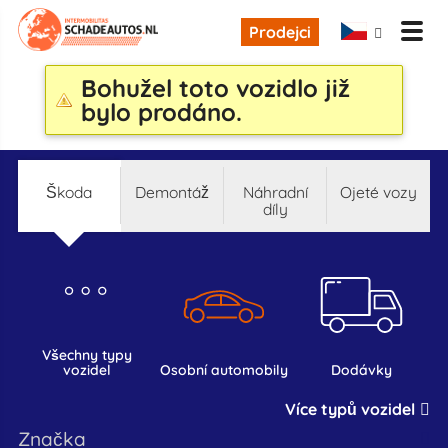
Prodejci
Bohužel toto vozidlo již
bylo prodáno.
škoda
demontáž
náhradní
ojeté vozy
díly
všechny typy
vozidel
osobní automobily
dodávky
Více typů vozidel
značka