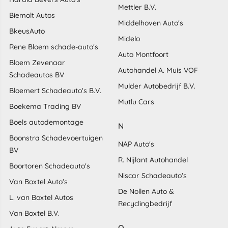
Mettler B.V.
Biemolt Autos
Middelhoven Auto's
BkeusAuto
Midelo
Rene Bloem schade-auto's
Auto Montfoort
Bloem Zevenaar
Autohandel A. Muis VOF
Schadeautos BV
Mulder Autobedrijf B.V.
Bloemert Schadeauto's B.V.
Mutlu Cars
Boekema Trading BV
Boels autodemontage
N
Boonstra Schadevoertuigen
NAP Auto's
BV
R. Nijlant Autohandel
Boortoren Schadeauto's
Niscar Schadeauto's
Van Boxtel Auto's
De Nollen Auto &
L. van Boxtel Autos
Recyclingbedrijf
Van Boxtel B.V.
O