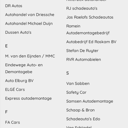
DR Autos
RJ schadeauto's
Autohandel van Driessche
Jos Roelofs Schadeautos
Autohandel Michael Duijn
Romein
Dussen Auto's
Autodemontagebedrijf
Autobedrijf Ed Roskam BV
E
Stefan De Ruyter
M. van den Eijnden / MMC
RVR Automobielen
Eindewege Auto- en
Demontagebe
S
Auto Elburg BV
Van Sabben
ELGÉ Cars
Safety Car
Express autodemontage
Samsen Autodemontage
Schaap & Bron
F
Schadeauto’s Edo
FA Cars
Van Schijndel