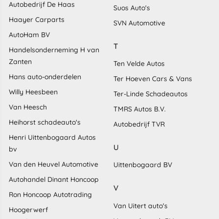
Autobedrijf De Haas
Suos Auto's
Haayer Carparts
SVN Automotive
AutoHam BV
T
Handelsonderneming H van
Zanten
Ten Velde Autos
Hans auto-onderdelen
Ter Hoeven Cars & Vans
Willy Heesbeen
Ter-Linde Schadeautos
Van Heesch
TMRS Autos B.V.
Heihorst schadeauto's
Autobedrijf TVR
Henri Uittenbogaard Autos
U
bv
Van den Heuvel Automotive
Uittenbogaard BV
Autohandel Dinant Honcoop
V
Ron Honcoop Autotrading
Van Uitert auto's
Hoogerwerf