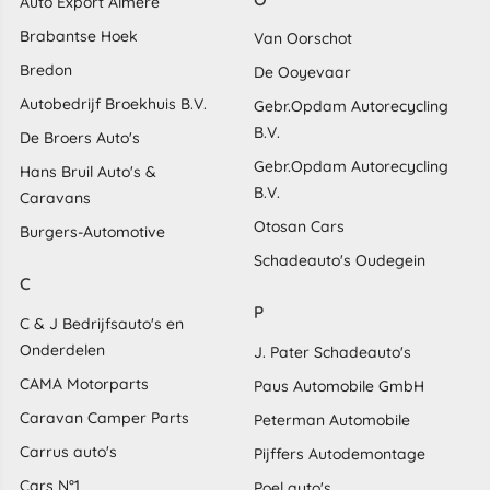
Auto Export Almere
Brabantse Hoek
Van Oorschot
Bredon
De Ooyevaar
Autobedrijf Broekhuis B.V.
Gebr.Opdam Autorecycling
B.V.
De Broers Auto's
Gebr.Opdam Autorecycling
Hans Bruil Auto's &
B.V.
Caravans
Otosan Cars
Burgers-Automotive
Schadeauto's Oudegein
C
P
C & J Bedrijfsauto's en
Onderdelen
J. Pater Schadeauto's
CAMA Motorparts
Paus Automobile GmbH
Caravan Camper Parts
Peterman Automobile
Carrus auto's
Pijffers Autodemontage
Cars N°1
Poel auto's