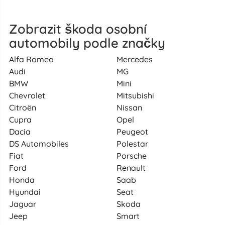
Zobrazit škoda osobní
automobily podle značky
Alfa Romeo
Mercedes
Audi
MG
BMW
Mini
Chevrolet
Mitsubishi
Citroën
Nissan
Cupra
Opel
Dacia
Peugeot
DS Automobiles
Polestar
Fiat
Porsche
Ford
Renault
Honda
Saab
Hyundai
Seat
Jaguar
Skoda
Jeep
Smart