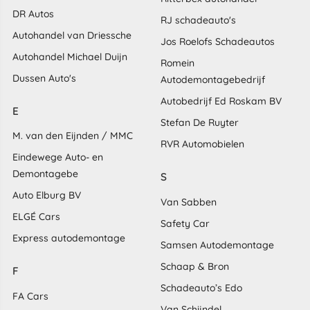
DR Autos
RJ schadeauto's
Autohandel van Driessche
Jos Roelofs Schadeautos
Autohandel Michael Duijn
Romein
Dussen Auto's
Autodemontagebedrijf
Autobedrijf Ed Roskam BV
E
Stefan De Ruyter
M. van den Eijnden / MMC
RVR Automobielen
Eindewege Auto- en
Demontagebe
S
Auto Elburg BV
Van Sabben
ELGÉ Cars
Safety Car
Express autodemontage
Samsen Autodemontage
Schaap & Bron
F
Schadeauto’s Edo
FA Cars
Van Schijndel