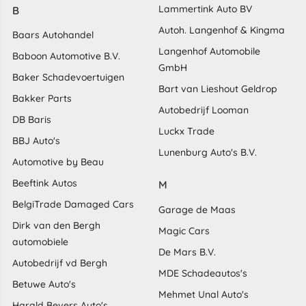
Lammertink Auto BV
B
Autoh. Langenhof & Kingma
Baars Autohandel
Langenhof Automobile
Baboon Automotive B.V.
GmbH
Baker Schadevoertuigen
Bart van Lieshout Geldrop
Bakker Parts
Autobedrijf Looman
DB Baris
Luckx Trade
BBJ Auto's
Lunenburg Auto's B.V.
Automotive by Beau
Beeftink Autos
M
BelgiTrade Damaged Cars
Garage de Maas
Dirk van den Bergh
Magic Cars
automobiele
De Mars B.V.
Autobedrijf vd Bergh
MDE Schadeautos's
Betuwe Auto's
Mehmet Unal Auto's
Harald Bevers Auto's