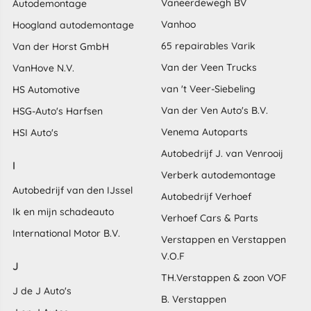
Vaneerdewegh BV
Autodemontage
Vanhoo
Hoogland autodemontage
65 repairables Varik
Van der Horst GmbH
Van der Veen Trucks
VanHove N.V.
van 't Veer-Siebeling
HS Automotive
Van der Ven Auto's B.V.
HSG-Auto's Harfsen
Venema Autoparts
HSI Auto's
Autobedrijf J. van Venrooij
I
Verberk autodemontage
Autobedrijf van den IJssel
Autobedrijf Verhoef
Ik en mijn schadeauto
Verhoef Cars & Parts
International Motor B.V.
Verstappen en Verstappen
V.O.F
J
TH.Verstappen & zoon VOF
J de J Auto's
B. Verstappen