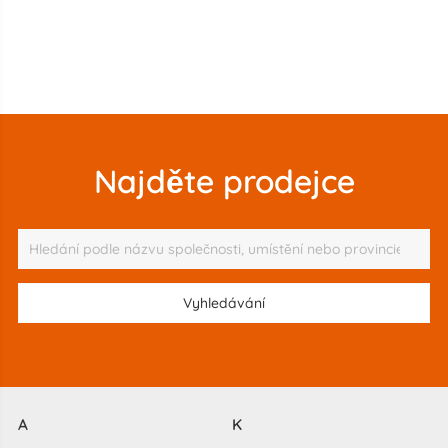
Najděte prodejce
A
K