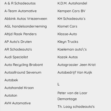
A & R Schadeautos
K.D.M. Autohandel
A-Team Automotive
Kempen Cars BV
Abbink Autos Vriezenveen
KH Schadeauto´s
AGL handelsonderneming
Kismet Cars
Altijd Raak Penders
Klasse-Auto
AP Auto's Druten
Kleyn Trucks
AR Schadeauto's
Koeleman auto\'s
Audi Specialist
Kozak Autos
Auto Recycling Brabant
Autogrossier Jeen Krist
Autoallround Sevenum
Autobedrijf Van Kuijk
Autobek
L
Autohandel Kroon
Peter van de Laar
Autoton
Demontage
AVH Automotive
Th. Laay schadeauto's