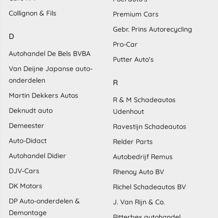
Collignon & Fils
Premium Cars
Gebr. Prins Autorecycling
D
Pro-Car
Autohandel De Bels BVBA
Putter Auto's
Van Deijne Japanse auto-
onderdelen
R
Martin Dekkers Autos
R & M Schadeautos
Deknudt auto
Udenhout
Demeester
Ravestijn Schadeautos
Auto-Didact
Relder Parts
Autohandel Didier
Autobedrijf Remus
DJV-Cars
Rhenoy Auto BV
DK Motors
Richel Schadeautos BV
DP Auto-onderdelen &
J. Van Rijn & Co.
Demontage
Ritterbex autohandel