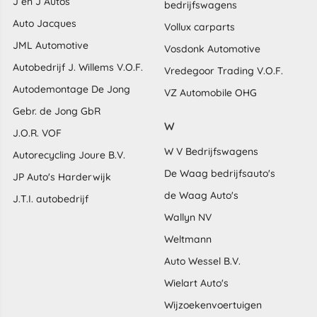
J en J Autos
bedrijfswagens
Auto Jacques
Vollux carparts
JML Automotive
Vosdonk Automotive
Autobedrijf J. Willems V.O.F.
Vredegoor Trading V.O.F.
Autodemontage De Jong
VZ Automobile OHG
Gebr. de Jong GbR
W
J.O.R. VOF
W V Bedrijfswagens
Autorecycling Joure B.V.
De Waag bedrijfsauto's
JP Auto's Harderwijk
de Waag Auto's
J.T.I. autobedrijf
Wallyn NV
Weltmann
Auto Wessel B.V.
Wielart Auto's
Wijzoekenvoertuigen