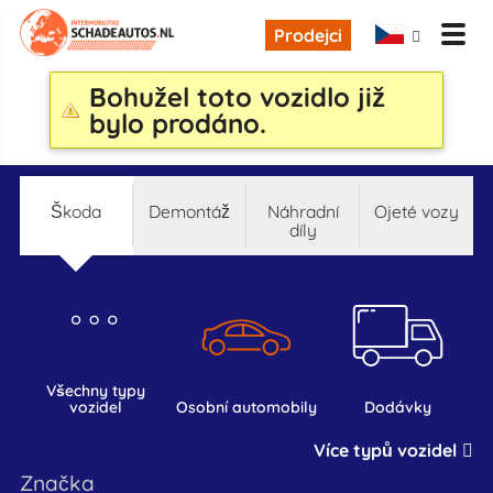
Prodejci
Bohužel toto vozidlo již
bylo prodáno.
škoda
demontáž
náhradní
ojeté vozy
díly
všechny typy
vozidel
osobní automobily
dodávky
Více typů vozidel
značka