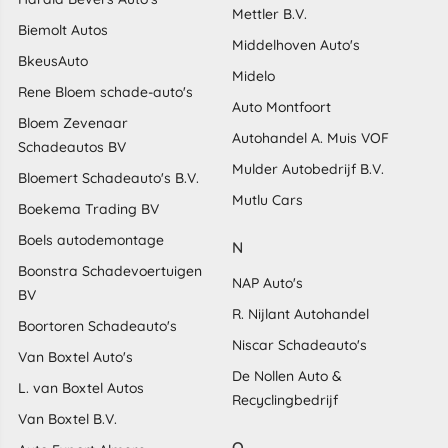
Mettler B.V.
Biemolt Autos
Middelhoven Auto's
BkeusAuto
Midelo
Rene Bloem schade-auto's
Auto Montfoort
Bloem Zevenaar
Autohandel A. Muis VOF
Schadeautos BV
Mulder Autobedrijf B.V.
Bloemert Schadeauto's B.V.
Mutlu Cars
Boekema Trading BV
Boels autodemontage
N
Boonstra Schadevoertuigen
NAP Auto's
BV
R. Nijlant Autohandel
Boortoren Schadeauto's
Niscar Schadeauto's
Van Boxtel Auto's
De Nollen Auto &
L. van Boxtel Autos
Recyclingbedrijf
Van Boxtel B.V.
O