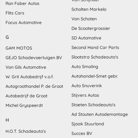
Ron Faber Autos
Scholten Markelo
Flits Cars
Van Schoten
Focus Automotive
De Scootergrossier
G
SD Automotive
Second Hand Car Parts
GAM MOTOS
Slootstra Schadeauto's
GEJO Schadevoertuigen BV
Auto Smaling
Van Gils Automotive
Autohandel-Smet gebr.
W. Grit Autobedrijf v.o.f.
Auto Snuverink
Autogroothandel P. de Groot
Stijvers Autos
Autobedrijf de Groot
Stoeten Schadeauto's
Michel Gryspeerdt
Ad Stouten Autodemontage
H
Sjaak Stuurland
H.O.T. Schadeauto's
Succes BV