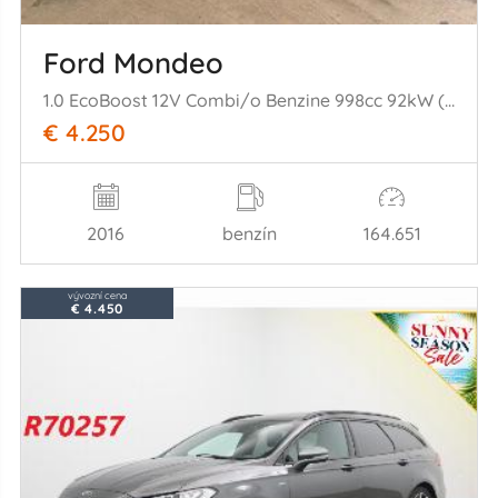
Ford Mondeo
1.0 EcoBoost 12V Combi/o Benzine 998cc 92kW (125pk) FWD
€ 4.250
2016
benzín
164.651
vývozní cena
€ 4.450