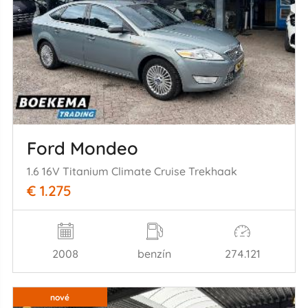
Ford Mondeo
1.6 16V Titanium Climate Cruise Trekhaak
€ 1.275
2008
benzín
274.121
nové