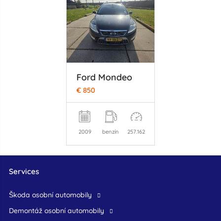
Ford Mondeo
€ 850
2009
benzín
257.162
Services
škoda osobní automobily
demontáž osobní automobily