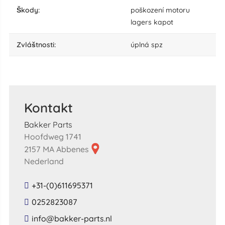
škody:
poškození motoru
lagers kapot
zvláštnosti:
úplná spz
Kontakt
Bakker Parts
Hoofdweg 1741
2157 MA Abbenes
Nederland
+31-(0)611695371
0252823087
​info​@​bakker​-​parts​.​nl​