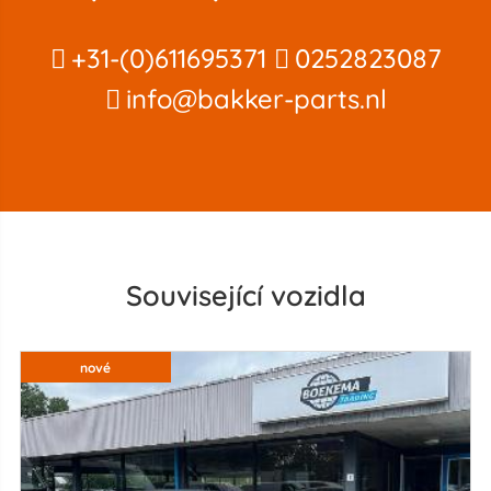
+31-(0)611695371
0252823087
info@bakker-parts.nl
Související vozidla
nové