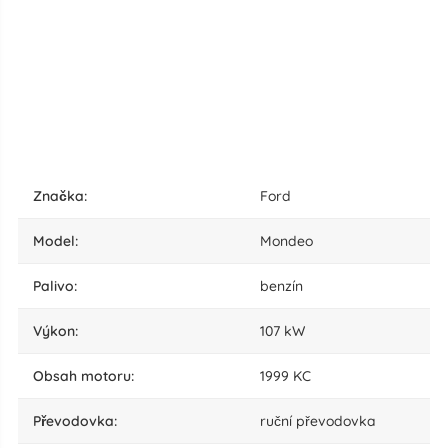
značka:
Ford
model:
Mondeo
palivo:
benzín
výkon:
107 kW
obsah motoru:
1999 KC
převodovka:
ruční převodovka