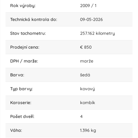
rok výroby:
2009 / 1
technická kontrola do:
09-05-2026
stav tachometru:
257.162 kilometry
Prodejní cena:
€ 850
DPH / marže:
marže
barva:
šedá
typ barvy:
kovový
karoserie:
kombík
počet dveří:
4
váha:
1.396 kg