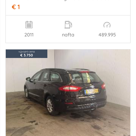
€ 1
2011
nafta
489.995
vývozní cena
€ 3.750