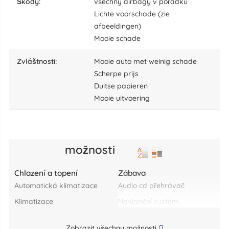
škody:
všechny airbagy v pořádku
Lichte voorschade (zie
afbeeldingen)
Mooie schade
zvláštnosti:
Mooie auto met weinig schade
Scherpe prijs
Duitse papieren
Mooie uitvoering
možnosti
Chlazení a topení
Zábava
automatická klimatizace
audio cd přehrávač
klimatizace
navigační systém
Zobrazit všechny možnosti