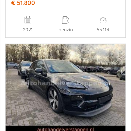
€ 51.800
2021
benzín
55.114