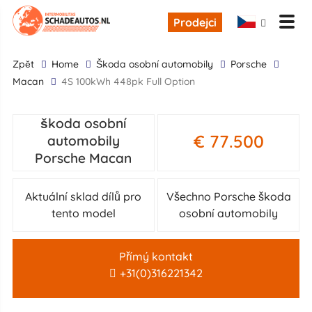
Prodejci
zpĕt
Home
škoda osobní automobily
Porsche
Macan
4S 100kWh 448pk Full Option
škoda osobní
€ 77.500
automobily
Porsche Macan
Aktuální sklad dílů pro
Všechno Porsche škoda
tento model
osobní automobily
Přímý kontakt
+31(0)316221342