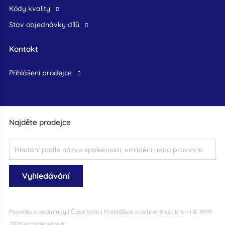
Kódy kvality
Stav objednávky dílů
Kontakt
přihlášení prodejce
Najděte prodejce
Pravidla a podmínky
|
Části toho
|
Prohlášení o ochraně soukromí
© 1999-
2026 schadeautos.nl