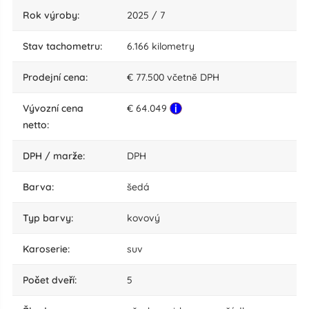
rok výroby:
2025 / 7
stav tachometru:
6.166 kilometry
Prodejní cena:
€ 77.500 včetnĕ DPH
Vývozní cena
€ 64.049
netto:
DPH / marže:
DPH
barva:
šedá
typ barvy:
kovový
karoserie:
suv
počet dveří:
5