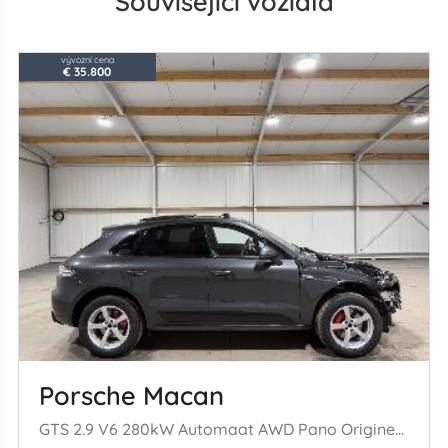
Související vozidla
vývozní cena
€ 35.800
Porsche Macan
GTS 2.9 V6 280kW Automaat AWD Pano Origineel NL