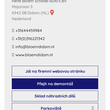
Rene Bloem schade-auto's BV
Majoraan 3
6942 SB Didam (NL)
Nederland
+31644459984
+31(0)316221342
​info​@​bloemdidam​.​nl​
​www​.​bloemdidam​.​nl​
Jdi na firemní webovou stránku
Přejít na demontáž
Sklad náhradních dílů
Parkoviště