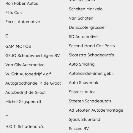
Ron Faber Autos
Scholten Markelo
Flits Cars
Van Schoten
Focus Automotive
De Scootergrossier
G
SD Automotive
Second Hand Car Parts
GAM MOTOS
Slootstra Schadeauto's
GEJO Schadevoertuigen BV
Auto Smaling
Van Gils Automotive
Autohandel-Smet gebr.
W. Grit Autobedrijf v.o.f.
Auto Snuverink
Autogroothandel P. de Groot
Stijvers Autos
Autobedrijf de Groot
Stoeten Schadeauto's
Michel Gryspeerdt
Ad Stouten Autodemontage
H
Sjaak Stuurland
H.O.T. Schadeauto's
Succes BV