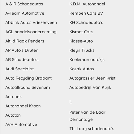
A & R Schadeautos
K.D.M. Autohandel
A-Team Automotive
Kempen Cars BV
Abbink Autos Vriezenveen
KH Schadeauto´s
AGL handelsonderneming
Kismet Cars
Altijd Raak Penders
Klasse-Auto
AP Auto's Druten
Kleyn Trucks
AR Schadeauto's
Koeleman auto\'s
Audi Specialist
Kozak Autos
Auto Recycling Brabant
Autogrossier Jeen Krist
Autoallround Sevenum
Autobedrijf Van Kuijk
Autobek
L
Autohandel Kroon
Peter van de Laar
Autoton
Demontage
AVH Automotive
Th. Laay schadeauto's