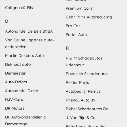
Collignon & Fils
Premium Cars
Gebr. Prins Autorecycling
D
Pro-Car
Autohandel De Bels BVBA
Putter Auto's
Van Deijne Japanse auto-
onderdelen
R
Martin Dekkers Autos
R & M Schadeautos
Deknudt auto
Udenhout
Demeester
Ravestijn Schadeautos
Auto-Didact
Relder Parts
Autohandel Didier
Autobedrijf Remus
DJV-Cars
Rhenoy Auto BV
DK Motors
Richel Schadeautos BV
DP Auto-onderdelen &
J. Van Rijn & Co.
Demontage
Ritterbex autohandel