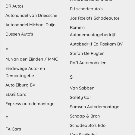
DR Autos
RJ schadeauto's
Autohandel van Driessche
Jos Roelofs Schadeautos
Autohandel Michael Duijn
Romein
Dussen Auto's
Autodemontagebedrijf
Autobedrijf Ed Roskam BV
E
Stefan De Ruyter
M. van den Eijnden / MMC
RVR Automobielen
Eindewege Auto- en
Demontagebe
S
Auto Elburg BV
Van Sabben
ELGÉ Cars
Safety Car
Express autodemontage
Samsen Autodemontage
Schaap & Bron
F
Schadeauto’s Edo
FA Cars
Van Schijndel