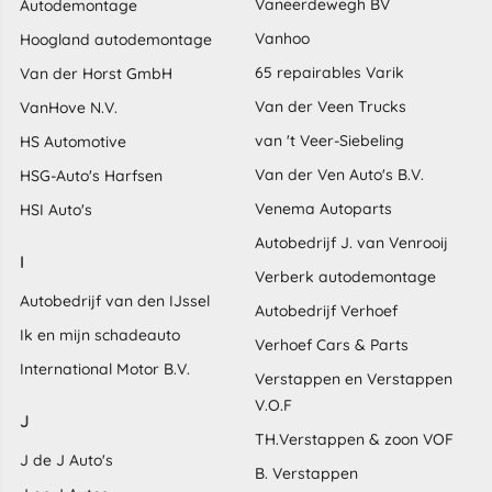
Vaneerdewegh BV
Autodemontage
Vanhoo
Hoogland autodemontage
65 repairables Varik
Van der Horst GmbH
Van der Veen Trucks
VanHove N.V.
van 't Veer-Siebeling
HS Automotive
Van der Ven Auto's B.V.
HSG-Auto's Harfsen
Venema Autoparts
HSI Auto's
Autobedrijf J. van Venrooij
I
Verberk autodemontage
Autobedrijf van den IJssel
Autobedrijf Verhoef
Ik en mijn schadeauto
Verhoef Cars & Parts
International Motor B.V.
Verstappen en Verstappen
V.O.F
J
TH.Verstappen & zoon VOF
J de J Auto's
B. Verstappen