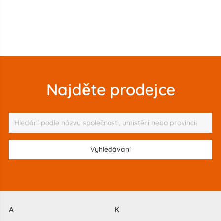
Najděte prodejce
A
K