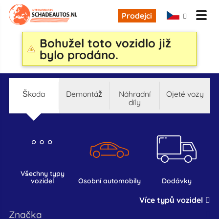
Prodejci
Bohužel toto vozidlo již
bylo prodáno.
škoda
demontáž
náhradní
ojeté vozy
díly
všechny typy
vozidel
osobní automobily
dodávky
Více typů vozidel
značka