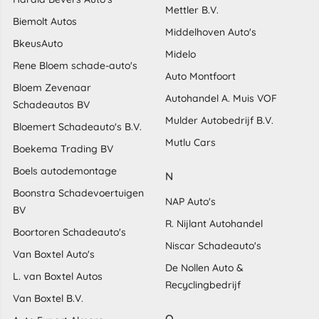
Mettler B.V.
Biemolt Autos
Middelhoven Auto's
BkeusAuto
Midelo
Rene Bloem schade-auto's
Auto Montfoort
Bloem Zevenaar
Autohandel A. Muis VOF
Schadeautos BV
Mulder Autobedrijf B.V.
Bloemert Schadeauto's B.V.
Mutlu Cars
Boekema Trading BV
Boels autodemontage
N
Boonstra Schadevoertuigen
NAP Auto's
BV
R. Nijlant Autohandel
Boortoren Schadeauto's
Niscar Schadeauto's
Van Boxtel Auto's
De Nollen Auto &
L. van Boxtel Autos
Recyclingbedrijf
Van Boxtel B.V.
O