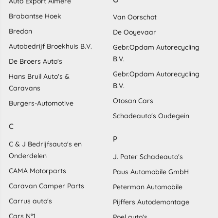
Auto Export Almere
Brabantse Hoek
Van Oorschot
Bredon
De Ooyevaar
Autobedrijf Broekhuis B.V.
Gebr.Opdam Autorecycling
B.V.
De Broers Auto's
Gebr.Opdam Autorecycling
Hans Bruil Auto's &
B.V.
Caravans
Otosan Cars
Burgers-Automotive
Schadeauto's Oudegein
C
P
C & J Bedrijfsauto's en
Onderdelen
J. Pater Schadeauto's
CAMA Motorparts
Paus Automobile GmbH
Caravan Camper Parts
Peterman Automobile
Carrus auto's
Pijffers Autodemontage
Cars N°1
Poel auto's