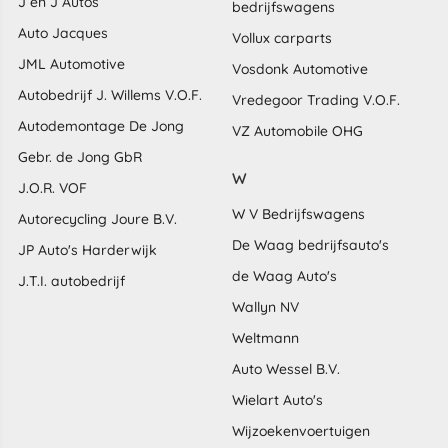
J en J Autos
bedrijfswagens
Auto Jacques
Vollux carparts
JML Automotive
Vosdonk Automotive
Autobedrijf J. Willems V.O.F.
Vredegoor Trading V.O.F.
Autodemontage De Jong
VZ Automobile OHG
Gebr. de Jong GbR
W
J.O.R. VOF
W V Bedrijfswagens
Autorecycling Joure B.V.
De Waag bedrijfsauto's
JP Auto's Harderwijk
de Waag Auto's
J.T.I. autobedrijf
Wallyn NV
Weltmann
Auto Wessel B.V.
Wielart Auto's
Wijzoekenvoertuigen