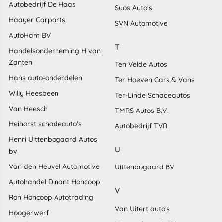
Autobedrijf De Haas
Suos Auto's
Haayer Carparts
SVN Automotive
AutoHam BV
T
Handelsonderneming H van
Zanten
Ten Velde Autos
Hans auto-onderdelen
Ter Hoeven Cars & Vans
Willy Heesbeen
Ter-Linde Schadeautos
Van Heesch
TMRS Autos B.V.
Heihorst schadeauto's
Autobedrijf TVR
Henri Uittenbogaard Autos
U
bv
Van den Heuvel Automotive
Uittenbogaard BV
Autohandel Dinant Honcoop
V
Ron Honcoop Autotrading
Van Uitert auto's
Hoogerwerf