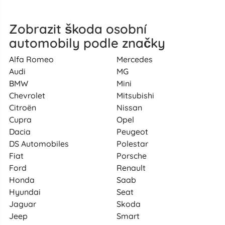
Zobrazit škoda osobní
automobily podle značky
Alfa Romeo
Mercedes
Audi
MG
BMW
Mini
Chevrolet
Mitsubishi
Citroën
Nissan
Cupra
Opel
Dacia
Peugeot
DS Automobiles
Polestar
Fiat
Porsche
Ford
Renault
Honda
Saab
Hyundai
Seat
Jaguar
Skoda
Jeep
Smart