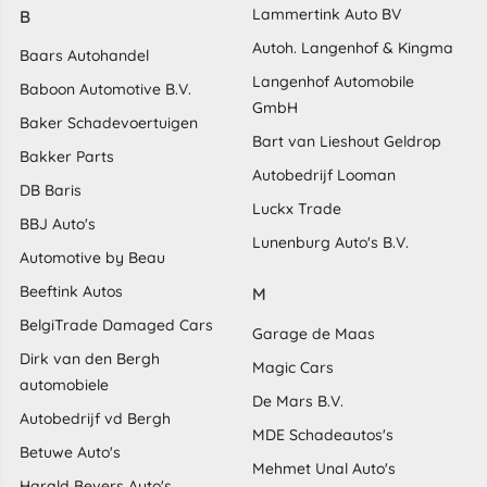
Lammertink Auto BV
B
Autoh. Langenhof & Kingma
Baars Autohandel
Langenhof Automobile
Baboon Automotive B.V.
GmbH
Baker Schadevoertuigen
Bart van Lieshout Geldrop
Bakker Parts
Autobedrijf Looman
DB Baris
Luckx Trade
BBJ Auto's
Lunenburg Auto's B.V.
Automotive by Beau
Beeftink Autos
M
BelgiTrade Damaged Cars
Garage de Maas
Dirk van den Bergh
Magic Cars
automobiele
De Mars B.V.
Autobedrijf vd Bergh
MDE Schadeautos's
Betuwe Auto's
Mehmet Unal Auto's
Harald Bevers Auto's