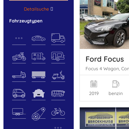
Detailsuche
Fahrzeugtypen
Ford Focus
2019
benzin