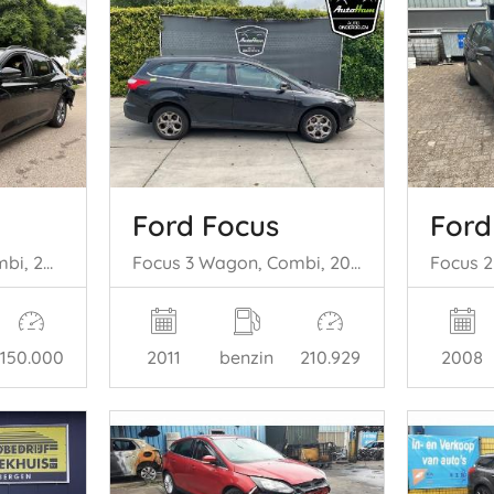
Ford Focus
Ford
Focus 4 Wagon, Combi, 2018 / 2025 1.0 Ti-VCT EcoBoost 12V 125
Focus 3 Wagon, Combi, 2010 / 2020 1.6 SCTi 16V
150.000
2011
benzin
210.929
2008