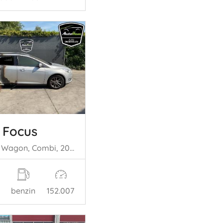
 Focus
Focus 3 Wagon, Combi, 2010 / 2020 1.0 Ti-VCT EcoBoost 12V 125
benzin
152.007