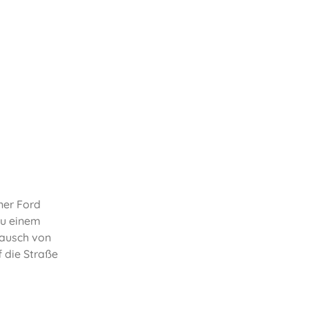
ner Ford
zu einem
tausch von
f die Straße