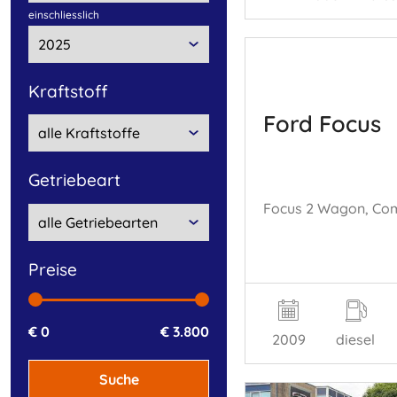
einschliesslich
Kraftstoff
Ford Focus
Getriebeart
preise
€ 0
€ 3.800
2009
diesel
Suche