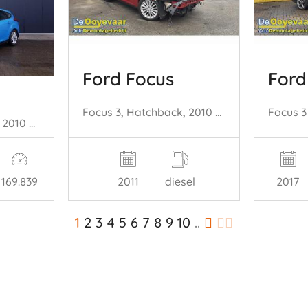
Ford Focus
Ford
Focus 3, Hatchback, 2010 / 2020 1.6 TDCi
Focus 3, Hatchback, 2010 / 2020 1.0 Ti-VCT EcoBoost 12V 100
2011
diesel
2017
169.839
1
2
3
4
5
6
7
8
9
10
..