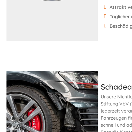
Attraktiv
Täglicher
Beschädig
Schadea
Unsere Nichtl
Stiftung VbV (
jederzeit ver
Fahrzeugen fi
schnell und a
über die Kont