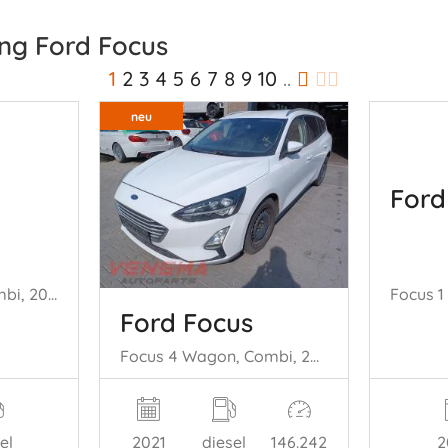
ng Ford Focus
1
2
3
4
5
6
7
8
9
10
..
neu
Ford
Focus 2 Wagon, Combi, 2004 / 2012 1.6 TDCi 16V 90
Ford Focus
Focus 4 Wagon, Combi, 2018 / 2025 1.5 EcoBlue 120
el
2
2021
diesel
146.242