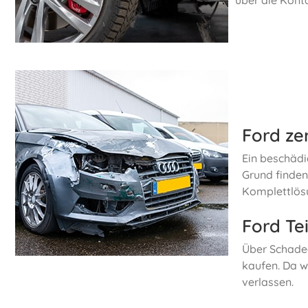
Ford ze
Ein beschädi
Grund finden
Komplettlösu
Ford Te
Über Schadea
kaufen. Da w
verlassen.