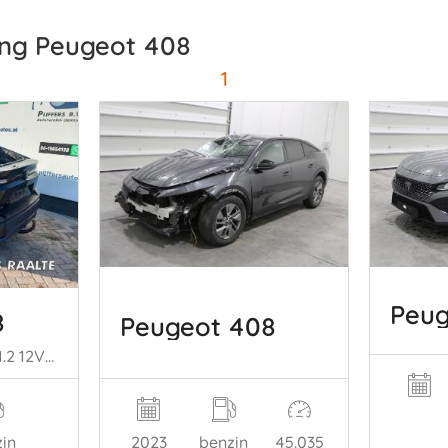
ung Peugeot 408
1
Peug
8
Peugeot 408
408, Liftback, 2022 1.2 12V PureTech 130
in
2023
benzin
45.035