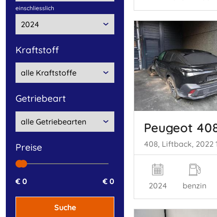
einschliesslich
Kraftstoff
Getriebeart
Peugeot 40
preise
€ 0
€ 0
2024
benzin
Suche