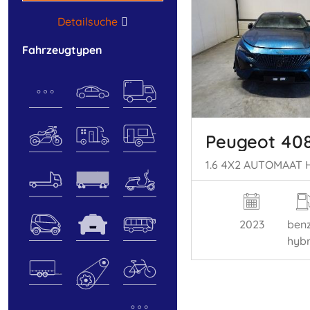
Detailsuche
Fahrzeugtypen
Peugeot 40
2023
benz
hybr