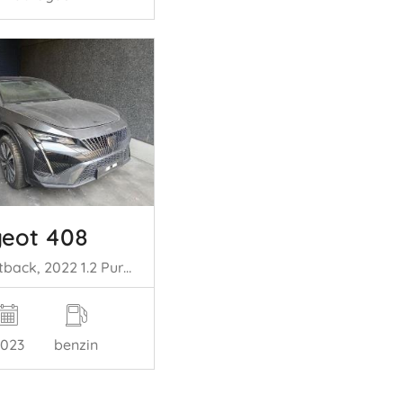
eot 408
408, Liftback, 2022 1.2 PureTech 130
023
benzin