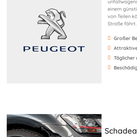
unfallwagens
einem günst
von Teilen k
Straße fährt.
Großer Be
Attraktiv
Täglicher
Beschädig
Schadea