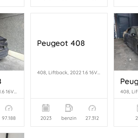
Peugeot 408
408, Liftback, 2022 1.6 16V HYbrid 225
8
Peug
408, Liftback, 2022 1.6 16V HYbrid 180
2023
benzin
27.312
97.188
2