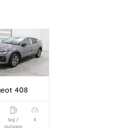
eot 408
lpg /
6
autogas