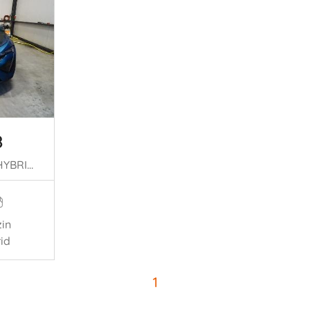
8
1.6 4X2 AUTOMAAT HYBRIDE
in
id
1