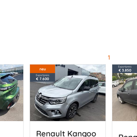
1
Exportpreis
neu
€ 3.850
Exportpreis
€ 7.600
8
Renault Kangoo
Rena