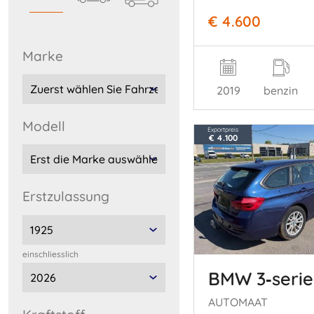
€ 4.600
marke
2019
benzin
Modell
Exportpreis
€ 4.100
Erstzulassung
einschliesslich
BMW 3‑serie
AUTOMAAT