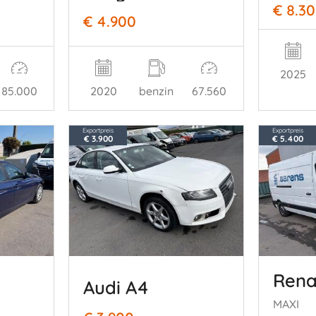
€ 8.3
€ 4.900
2025
85.000
2020
benzin
67.560
Exportpreis
Exportpreis
€ 3.900
€ 5.400
Rena
Audi A4
MAXI