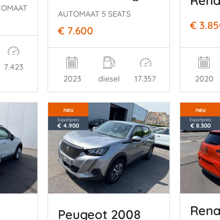
TOMAAT
AUTOMAAT 5 SEATS
€ 3.8
€ 7.600
7.423
2020
2023
diesel
17.357
neu
neu
Exportpreis
Exportpreis
€ 4.900
€ 8.300
Rena
Peugeot 2008