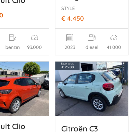
STYLE
50
€ 4.450
benzin
93.000
2023
diesel
41.000
Exportpreis
€ 2.900
ult Clio
Citroën C3