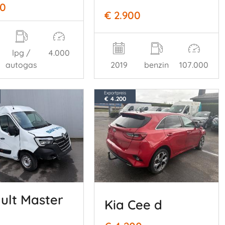
00
€ 2.900
lpg /
4.000
autogas
2019
benzin
107.000
Exportpreis
€ 4.200
ult Master
Kia Cee d