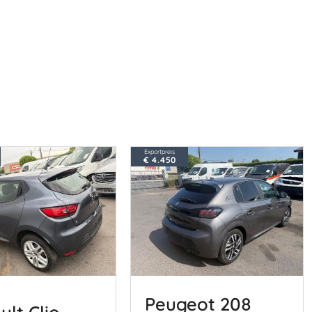
Exportpreis
€ 4.450
Peugeot 208
ult Clio