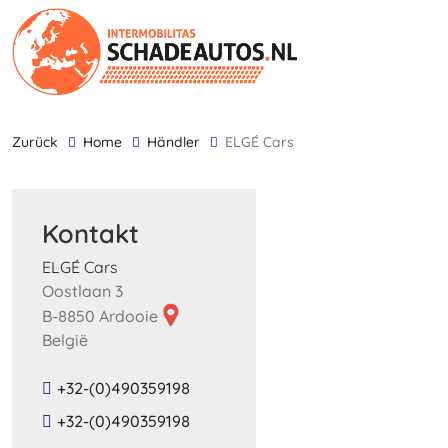
zurück
Home
Händler
ELGÉ Cars
Kontakt
ELGÉ Cars
Oostlaan 3
B-8850 Ardooie
België
+32-(0)490359198
+32-(0)490359198