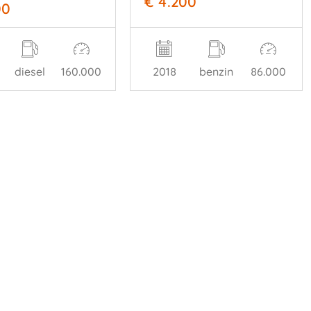
€ 4.200
00
2018
benzin
86.000
diesel
160.000