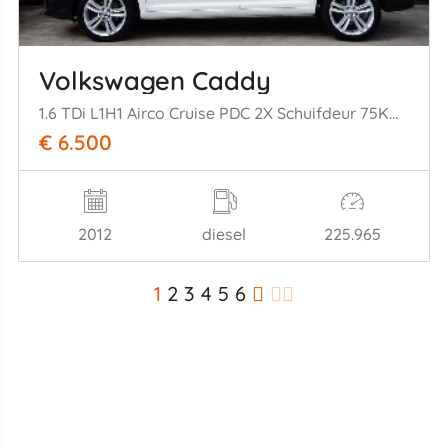
Volkswagen Caddy
1.6 TDi L1H1 Airco Cruise PDC 2X Schuifdeur 75KW Euro 5
€ 6.500
2012
diesel
225.965
1
2
3
4
5
6