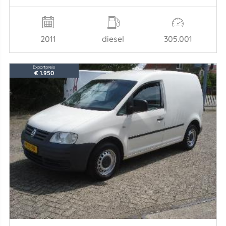
2011
diesel
305.001
Exportpreis
€ 1.950