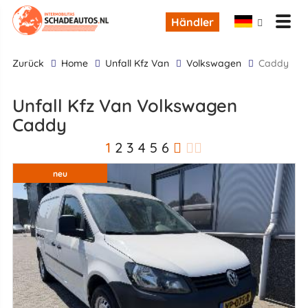
Händler
zurück
Home
Unfall Kfz Van
Volkswagen
Caddy
Unfall Kfz Van Volkswagen
Caddy
1
2
3
4
5
6
neu