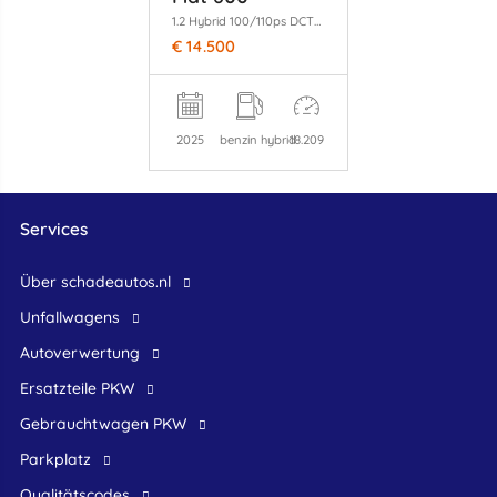
1.2 Hybrid 100/110ps DCT6 Clima/Apple
€ 14.500
2025
benzin hybrid
18.209
Services
Über schadeautos.nl
Unfallwagens
Autoverwertung
Ersatzteile PKW
Gebrauchtwagen PKW
Parkplatz
Qualitätscodes