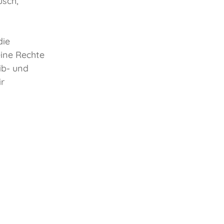
usch,
die
eine Rechte
ib- und
ir