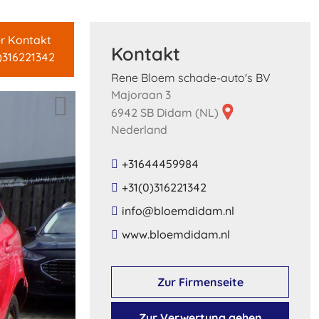
er Kontakt
Kontakt
)316221342
Rene Bloem schade-auto's BV
Majoraan 3
6942 SB Didam (NL)
Nederland
+31644459984
+31(0)316221342
​info​@​bloemdidam​.​nl​
​www​.​bloemdidam​.​nl​
Zur Firmenseite
Zur Verwertung gehen