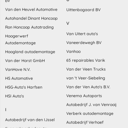
bv
Van den Heuvel Automotive
Uittenbogaard BV
Autohandel Dinant Honcoop
V
Ron Honcoop Autotrading
Van Uitert auto's
Hoogerwerf
Vaneerdewegh BV
Autodemontage
Vanhoo
Hoogland autodemontage
65 repairables Varik
Van der Horst GmbH
Van der Veen Trucks
VanHove N.V.
van 't Veer-Siebeling
HS Automotive
Van der Ven Auto's B.V.
HSG-Auto's Harfsen
Venema Autoparts
HSI Auto's
Autobedrijf J. van Venrooij
I
Verberk autodemontage
Autobedrijf van den IJssel
Autobedrijf Verhoef