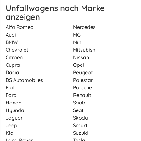
Unfallwagens nach Marke
anzeigen
Alfa Romeo
Mercedes
Audi
MG
BMW
Mini
Chevrolet
Mitsubishi
Citroën
Nissan
Cupra
Opel
Dacia
Peugeot
DS Automobiles
Polestar
Fiat
Porsche
Ford
Renault
Honda
Saab
Hyundai
Seat
Jaguar
Skoda
Jeep
Smart
Kia
Suzuki
Land Rover
Tesla