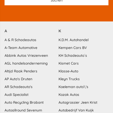
A
K
A & R Schadeautos
K.D.M. Autohandel
A-Team Automotive
Kempen Cars BV
Abbink Autos Vriezenveen
KH Schadeauto´s
AGL handelsonderneming
Kismet Cars
Altijd Raak Penders
Klasse-Auto
AP Auto's Druten
Kleyn Trucks
AR Schadeauto's
Koeleman auto\'s
Audi Specialist
Kozak Autos
Auto Recycling Brabant
Autogrossier Jeen Krist
Autoallround Sevenum
Autobedrijf Van Kuijk