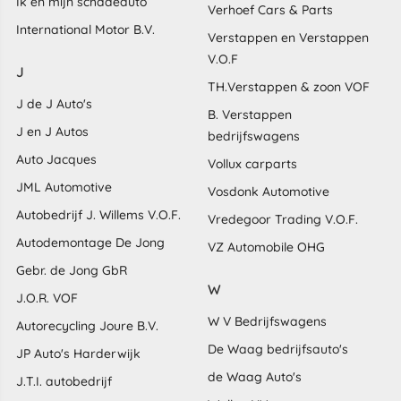
Ik en mijn schadeauto
Verhoef Cars & Parts
International Motor B.V.
Verstappen en Verstappen
V.O.F
J
TH.Verstappen & zoon VOF
J de J Auto's
B. Verstappen
J en J Autos
bedrijfswagens
Auto Jacques
Vollux carparts
JML Automotive
Vosdonk Automotive
Autobedrijf J. Willems V.O.F.
Vredegoor Trading V.O.F.
Autodemontage De Jong
VZ Automobile OHG
Gebr. de Jong GbR
W
J.O.R. VOF
W V Bedrijfswagens
Autorecycling Joure B.V.
De Waag bedrijfsauto's
JP Auto's Harderwijk
de Waag Auto's
J.T.I. autobedrijf