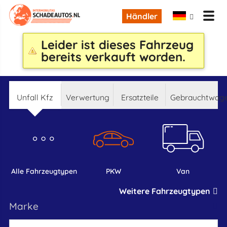
Händler
Leider ist dieses Fahrzeug
bereits verkauft worden.
Unfall Kfz
Verwertung
Ersatzteile
Gebrauchtwag
alle Fahrzeugtypen
PKW
Van
Weitere Fahrzeugtypen
marke