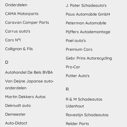
Onderdelen
J. Pater Schadeauto's
CAMA Motorparts
Paus Automobile GmbH
Caravan Camper Parts
Peterman Automobile
Carrus auto's
Pijffers Autodemontage
Cars N°1
Poel auto's
Collignon & Fils
Premium Cars
Gebr. Prins Autorecycling
D
Pro-Car
Autohandel De Bels BVBA
Putter Auto's
Van Deijne Japanse auto-
onderdelen
R
Martin Dekkers Autos
R & M Schadeautos
Deknudt auto
Udenhout
Demeester
Ravestijn Schadeautos
Auto-Didact
Relder Parts