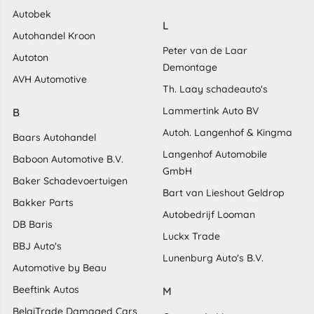
Autobek
L
Autohandel Kroon
Peter van de Laar
Autoton
Demontage
AVH Automotive
Th. Laay schadeauto's
Lammertink Auto BV
B
Autoh. Langenhof & Kingma
Baars Autohandel
Langenhof Automobile
Baboon Automotive B.V.
GmbH
Baker Schadevoertuigen
Bart van Lieshout Geldrop
Bakker Parts
Autobedrijf Looman
DB Baris
Luckx Trade
BBJ Auto's
Lunenburg Auto's B.V.
Automotive by Beau
Beeftink Autos
M
BelgiTrade Damaged Cars