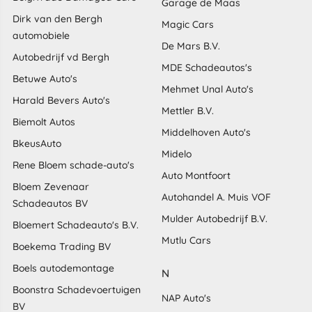
Garage de Maas
Dirk van den Bergh
Magic Cars
automobiele
De Mars B.V.
Autobedrijf vd Bergh
MDE Schadeautos's
Betuwe Auto's
Mehmet Unal Auto's
Harald Bevers Auto's
Mettler B.V.
Biemolt Autos
Middelhoven Auto's
BkeusAuto
Midelo
Rene Bloem schade-auto's
Auto Montfoort
Bloem Zevenaar
Autohandel A. Muis VOF
Schadeautos BV
Mulder Autobedrijf B.V.
Bloemert Schadeauto's B.V.
Mutlu Cars
Boekema Trading BV
Boels autodemontage
N
Boonstra Schadevoertuigen
NAP Auto's
BV