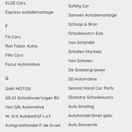
ELGÉ Cars
Safety Car
Express autodemontage
Samsen Autodemontage
Schaap & Bron
F
Schadeauto’s Edo
FA Cars
Van Schijndel
Ron Faber Autos
Scholten Markelo
Flits Cars
Van Schoten
Focus Automotive
De Scootergrossier
G
SD Automotive
Second Hand Car Parts
GAM MOTOS
Slootstra Schadeauto's
GEJO Schadevoertuigen BV
Auto Smaling
Van Gils Automotive
Autohandel-Smet gebr.
W. Grit Autobedrijf v.o.f.
Auto Snuverink
Autogroothandel P. de Groot