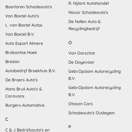
R. Nijlant Autohandel
Boortoren Schadeauto's
Niscar Schadeauto's
Van Boxtel Auto's
De Nollen Auto &
L. van Boxtel Autos
Recyclingbedrijf
Van Boxtel B.V.
O
Auto Export Almere
Brabantse Hoek
Van Oorschot
Bredon
De Ooyevaar
Autobedrijf Broekhuis B.V.
Gebr.Opdam Autorecycling
B.V.
De Broers Auto's
Gebr.Opdam Autorecycling
Hans Bruil Auto's &
B.V.
Caravans
Otosan Cars
Burgers-Automotive
Schadeauto's Oudegein
C
P
C & J Bedrijfsauto's en