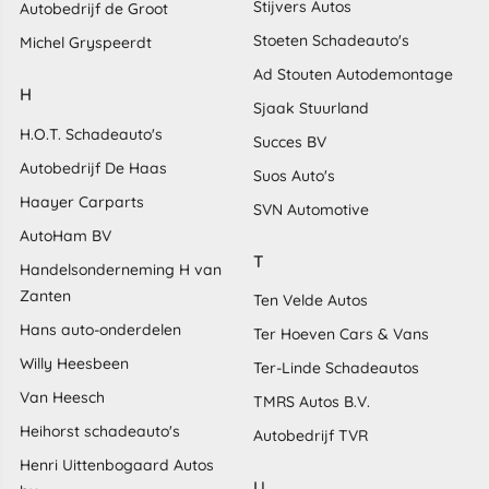
Stijvers Autos
Autobedrijf de Groot
Stoeten Schadeauto's
Michel Gryspeerdt
Ad Stouten Autodemontage
H
Sjaak Stuurland
H.O.T. Schadeauto's
Succes BV
Autobedrijf De Haas
Suos Auto's
Haayer Carparts
SVN Automotive
AutoHam BV
T
Handelsonderneming H van
Zanten
Ten Velde Autos
Hans auto-onderdelen
Ter Hoeven Cars & Vans
Willy Heesbeen
Ter-Linde Schadeautos
Van Heesch
TMRS Autos B.V.
Heihorst schadeauto's
Autobedrijf TVR
Henri Uittenbogaard Autos
U