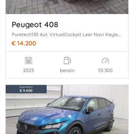
Peugeot 408
Puretech130 Aut. VirtualCockpit Leer Navi Keyless-Go......
€ 14.200
2023
benzin
55.300
Exportpreis
€ 9.600