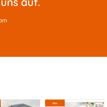
uns auf.
com
neu