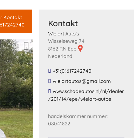
er Kontakt
Kontakt
)617242740
Wielart Auto's
Wisselseweg 74
8162 RN Epe
Nederland
+31(0)617242740
​wielartautos​@​gmail​.​com​
​www​.​schadeautos​.​nl​/​nl​/​dealer​
/​201​/​14​/​epe​/​wielart​-​autos​
handelskammer nummer:
08041822