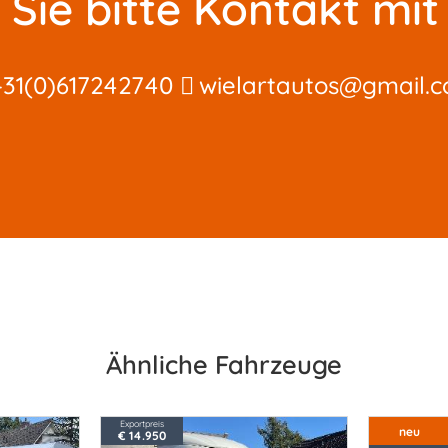
Sie bitte Kontakt mit 
+31(0)617242740
wielartautos@gmail.
Ähnliche Fahrzeuge
Exportpreis
neu
€ 14.950