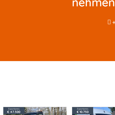
nehmen 
Exportpreis
Exportpreis
€ 47.500
€ 10.750