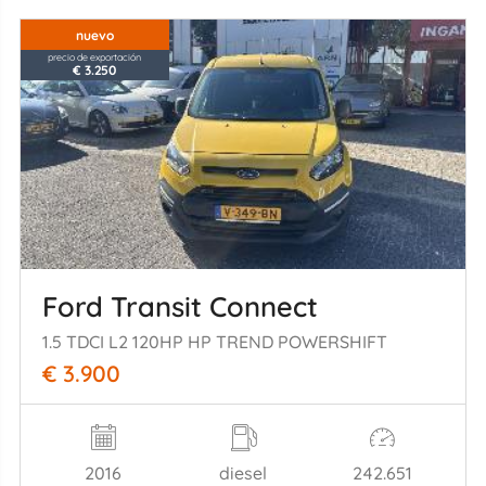
nuevo
precio de exportación
€ 3.250
Ford Transit Connect
1.5 TDCI L2 120HP HP TREND POWERSHIFT
€ 3.900
2016
diesel
242.651