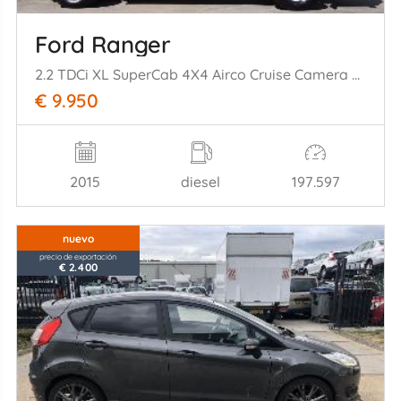
Ford Ranger
2.2 TDCi XL SuperCab 4X4 Airco Cruise Camera Trekhaak 110KW Euro 5
€ 9.950
2015
diesel
197.597
nuevo
precio de exportación
€ 2.400