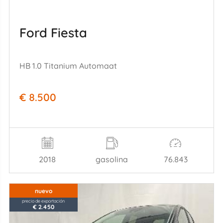
Ford Fiesta
HB 1.0 Titanium Automaat
€ 8.500
2018
gasolina
76.843
nuevo
precio de exportación
€ 2.450