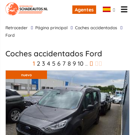
Agentes
retroceder
Página principal
Coches accidentados
Ford
Coches accidentados Ford
1
2
3
4
5
6
7
8
9
10
..
nuevo