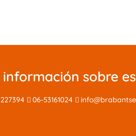
información sobre es
3227394
06-53161024
info@brabantse