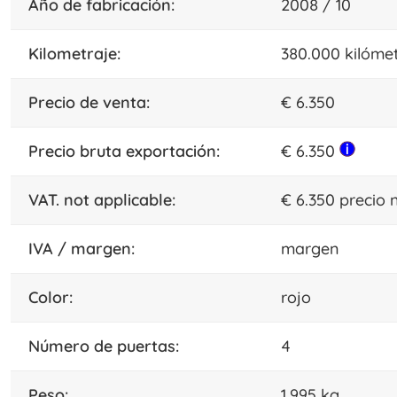
año de fabricación:
2008 / 10
kilometraje:
380.000 kilóme
precio de venta:
€ 6.350
precio bruta exportación:
€ 6.350
VAT. not applicable:
€ 6.350 precio
IVA / margen:
margen
color:
rojo
número de puertas:
4
peso:
1.995 kg