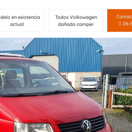
Contac
delo en existencia
Todos Volkswagen
06-
actual
dañado camper