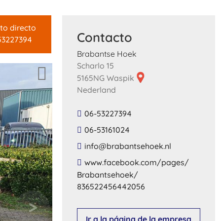
to directo
Contacto
53227394
Brabantse Hoek
Scharlo 15
5165NG Waspik
Nederland
06-53227394
06-53161024
​info​@​brabantsehoek​.​nl​
​www​.​facebook​.​com​/​pages​/​
Brabantsehoek​/​
836522456442056​
Ir a la página de la empresa