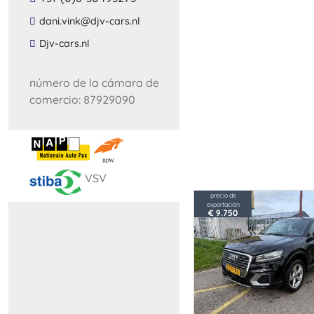
​dani​.​vink​@​djv​-​cars​.​nl​
​Djv​-​cars​.​nl​
número de la cámara de
comercio: 87929090
VSV
precio de
exportación
€ 9.750