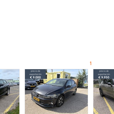
1
precio de
precio de
exportación
exportación
€ 9.000
€ 9.950