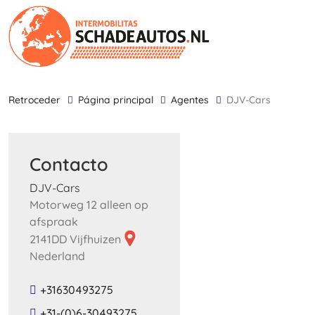
retroceder
Página principal
Agentes
DJV-Cars
Contacto
DJV-Cars
Motorweg 12 alleen op
afspraak
2141DD Vijfhuizen
Nederland
+31630493275
+31-(0)6-30493275