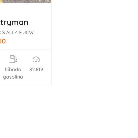
ntryman
 S ALL4 E JCW
50
híbrido
82.819
gasolina