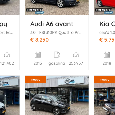
mpy
Audi A6 avant
Kia 
1.6 BlueHDI 95 Comfort Economy Cruise PDC Trekhaak EU6
3.0 TFSI 310PK Quattro Pro Line-S Panorama Bose Memory Keyless
€ 8.250
€ 5.7
121.402
2013
gasolina
253.957
2018
nuevo
nuevo