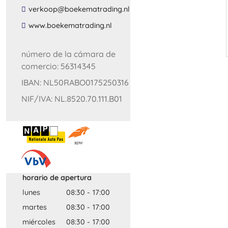
​verkoop​@​boekematrading​.​nl​
​www​.​boekematrading​.​nl​
número de la cámara de
comercio: 56314345
IBAN: NL50RABO0175250316
NIF/IVA: NL.8520.70.111.B01
horario de apertura
lunes
08:30
-
17:00
martes
08:30
-
17:00
miércoles
08:30
-
17:00