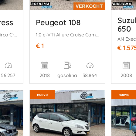
Suzu
ress
Peugeot 108
650
1.5 DCI 75 Comfort Airco Cruise PDC
1.0 e-VTi Allure Cruise Camera Climate
AN Exec
€ 1
€ 1.57
56.257
2018
gasolina
38.864
2008
nuevo
nuevo