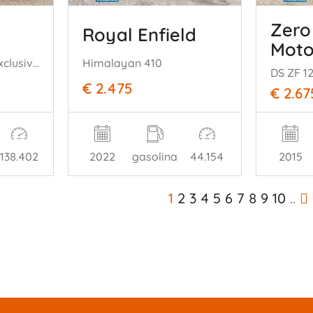
Zero
Royal Enfield
Moto
2.0 B5 Momentum Exclusive Leer Harman/Kardon Camera Stoel-Stuurverw
Himalayan 410
DS ZF 12
€ 2.475
€ 2.67
138.402
2022
gasolina
44.154
2015
1
2
3
4
5
6
7
8
9
10
..