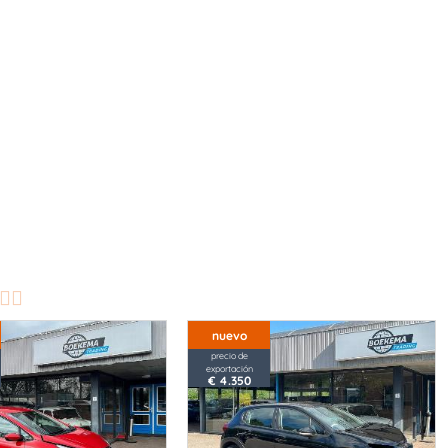
nuevo
precio de
exportación
€ 4.350