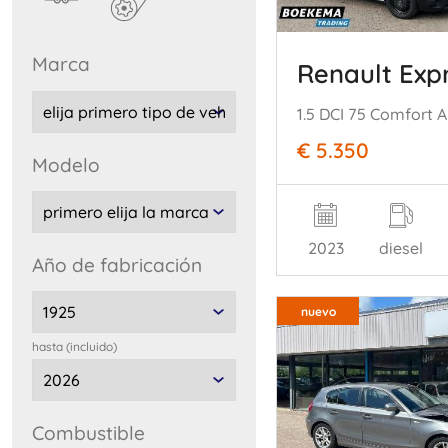
marca
Renault Exp
€ 5.350
modelo
2023
diesel
año de fabricación
nuevo
hasta (incluido)
combustible