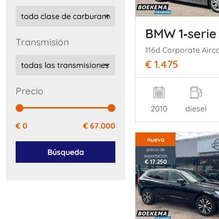
BMW 1‑serie
transmisión
€ 1.475
precio
2010
diesel
€ 0
€ 67.000
nuevo
precio de
Búsqueda
exportación
€ 17.250