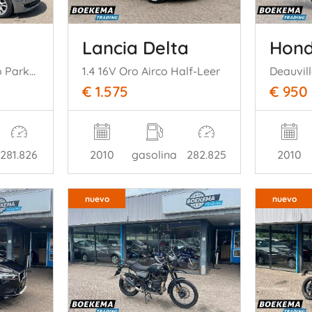
Lancia Delta
Hond
116d Corporate Airco Parkeersensoren 5-Deurs
1.4 16V Oro Airco Half-Leer
Deauvil
€ 1.575
€ 950
281.826
2010
gasolina
282.825
2010
nuevo
nuevo