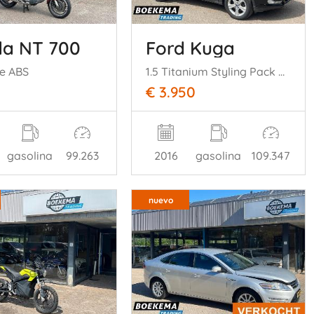
a NT 700
Ford Kuga
le ABS
1.5 Titanium Styling Pack Navigatie Cruise Climate Stoelverw.
€ 3.950
gasolina
99.263
2016
gasolina
109.347
nuevo