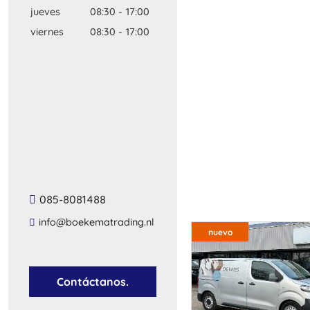
jueves
08:30
-
17:00
viernes
08:30
-
17:00
085-8081488
info@boekematrading.nl
nuevo
Contáctanos.