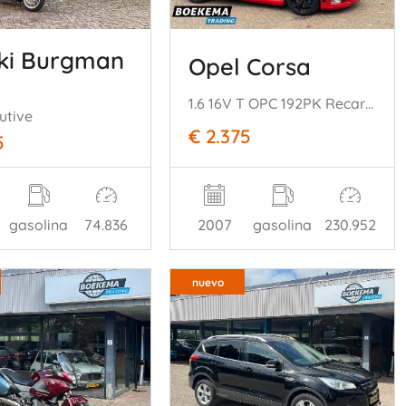
ki Burgman
Opel Corsa
1.6 16V T OPC 192PK Recaro Clima Cruise
utive
€ 2.375
5
gasolina
74.836
2007
gasolina
230.952
nuevo