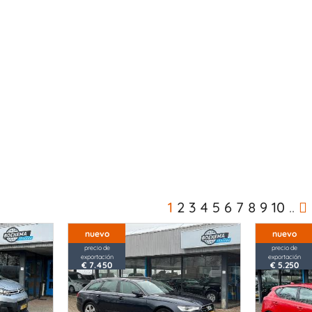
1
2
3
4
5
6
7
8
9
10
..
nuevo
nuevo
precio de
precio de
exportación
exportación
€ 7.450
€ 5.250