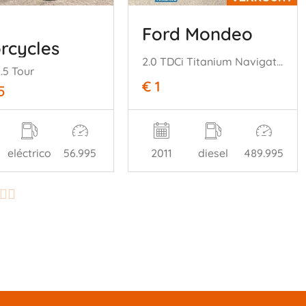
Ford Mondeo
rcycles
2.0 TDCi Titanium Navigatie Climate Cruise PDC Trekh.
.5 Tour
€ 1
5
eléctrico
56.995
2011
diesel
489.995