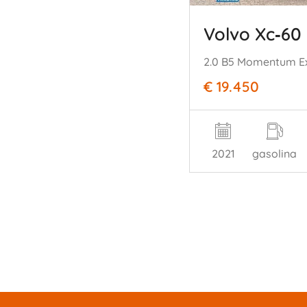
Volvo Xc‑60
€ 19.450
2021
gasolina