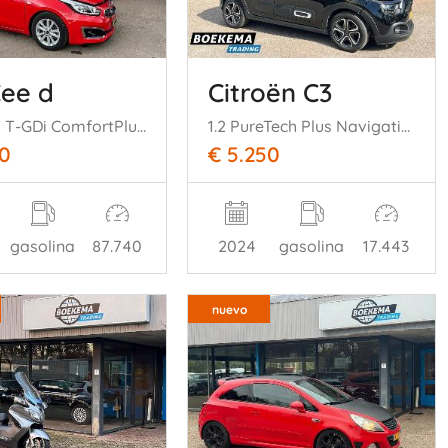
Cee d
Citroën C3
cee'd 1.0 T-GDi ComfortPlusLine Cruise-Control Navi Airco
1.2 PureTech Plus Navigatie Climate
50
€ 5.250
gasolina
87.740
2024
gasolina
17.443
nuevo