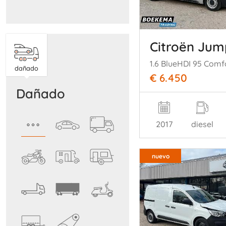
Citroën Ju
dañado
€ 6.450
dañado
2017
diesel
nuevo