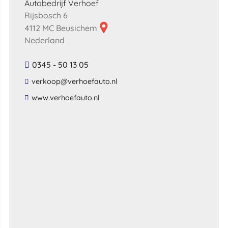
Autobedrijf Verhoef
Rijsbosch 6
4112 MC Beusichem
Nederland
0345 - 50 13 05
​verkoop​@​verhoefauto​.​nl​
​www​.​verhoefauto​.​nl​