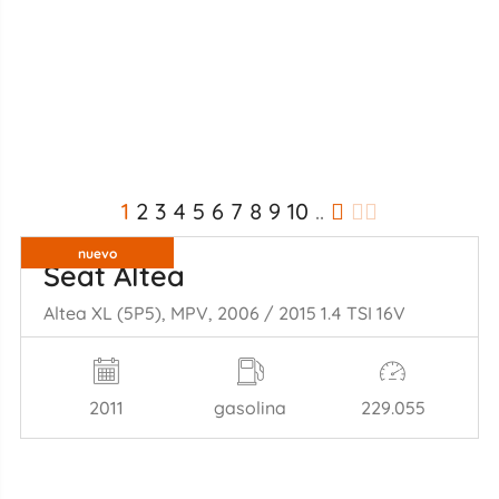
1
2
3
4
5
6
7
8
9
10
..
nuevo
Seat Altea
Altea XL (5P5), MPV, 2006 / 2015 1.4 TSI 16V
2011
gasolina
229.055