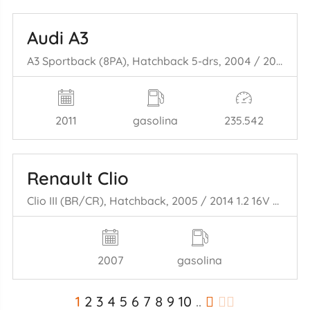
Audi A3
A3 Sportback (8PA), Hatchback 5-drs, 2004 / 2013 1.2 TFSI
2011
gasolina
235.542
Renault Clio
Clio III (BR/CR), Hatchback, 2005 / 2014 1.2 16V TCe 100
2007
gasolina
1
2
3
4
5
6
7
8
9
10
..