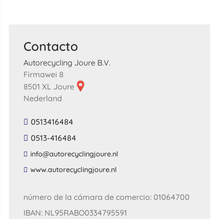
Contacto
Autorecycling Joure B.V.
Firmawei 8
8501 XL Joure
Nederland
0513416484
0513-416484
​info​@​autorecyclingjoure​.​nl​
​www​.​autorecyclingjoure​.​nl​
número de la cámara de comercio: 01064700
IBAN: NL95RABO0334795591