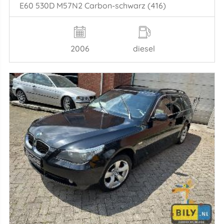
E60 530D M57N2 Carbon-schwarz (416)
2006
diesel