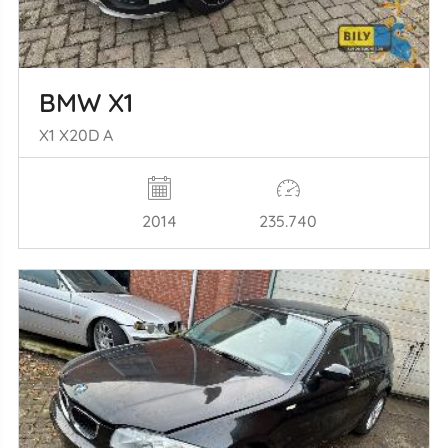
BMW X1
X1 X20D A
2014
235.740