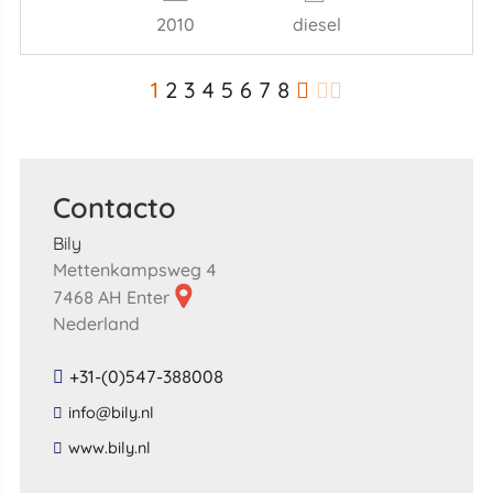
2010
diesel
1
2
3
4
5
6
7
8
Contacto
Bily
Mettenkampsweg 4
7468 AH Enter
Nederland
+31-(0)547-388008
​info​@​bily​.​nl​
​www​.​bily​.​nl​