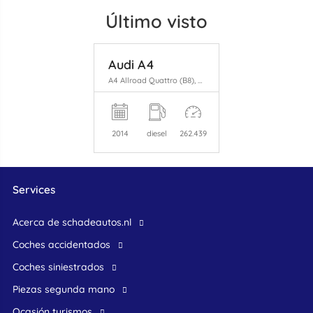
Último visto
Audi A4
A4 Allroad Quattro (B8), Combi, 2009 / 2016 2.0 TDI 16V
2014
diesel
262.439
Services
Acerca de schadeautos.nl
Coches accidentados
Coches siniestrados
Piezas segunda mano
ocasión turismos