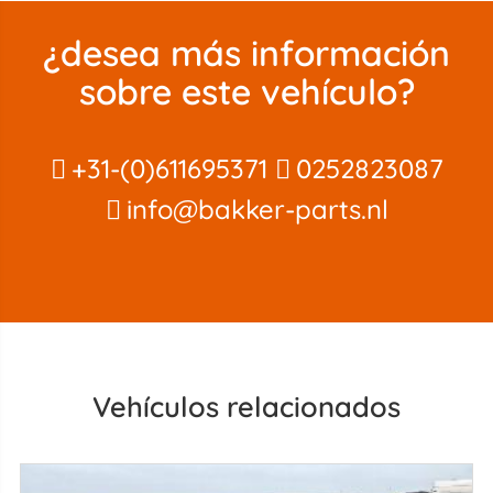
¿desea más información
sobre este vehículo?
+31-(0)611695371
0252823087
info@bakker-parts.nl
Vehículos relacionados