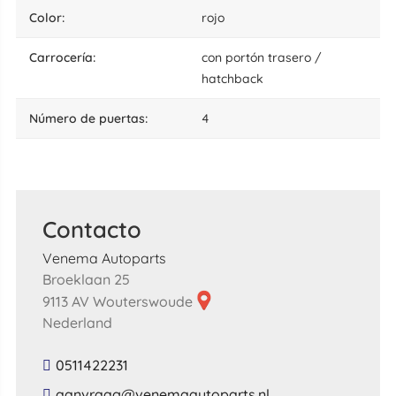
color:
rojo
carrocería:
con portón trasero /
hatchback
número de puertas:
4
Contacto
Venema Autoparts
Broeklaan 25
9113 AV Wouterswoude
Nederland
0511422231
​aanvraag​@​venemaautoparts​.​nl​