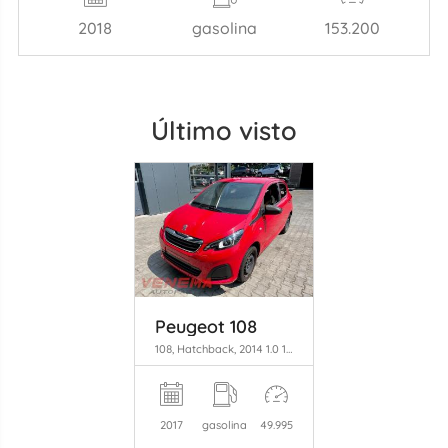
2018
gasolina
153.200
Último visto
Peugeot 108
108, Hatchback, 2014 1.0 12V
2017
gasolina
49.995