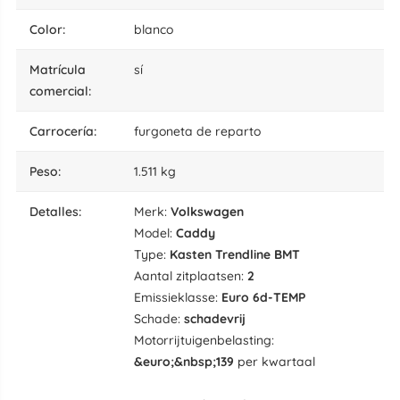
color:
blanco
matrícula
sí
comercial:
carrocería:
furgoneta de reparto
peso:
1.511 kg
detalles:
Merk:
Volkswagen
Model:
Caddy
Type:
Kasten Trendline BMT
Aantal zitplaatsen:
2
Emissieklasse:
Euro 6d-TEMP
Schade:
schadevrij
Motorrijtuigenbelasting:
&euro;&nbsp;139
per kwartaal