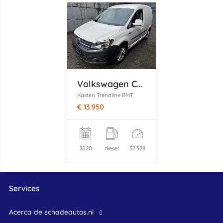
Volkswagen Caddy
Kasten Trendline BMT
€ 13.950
2020
diesel
57.328
Services
Acerca de schadeautos.nl