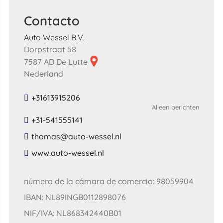
Contacto
Auto Wessel B.V.
Dorpstraat 58
7587 AD De Lutte
Nederland
+31613915206
Alleen berichten
+31-541555141
​thomas​@​auto​-​wessel​.​nl​
​www​.​auto​-​wessel​.​nl​
número de la cámara de comercio: 98059904
IBAN: NL89INGB0112898076
NIF/IVA: NL868342440B01