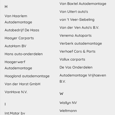
Van Boxtel Autodemontage
H
Van Uitert auto's
Van Haarlem
van 't Veer-Siebeling
Autodemontage
Van der Ven Auto's B.V.
Autobedrijf De Haas
Venema Autoparts
Haayer Carparts
Verberk autodemontage
AutoHam BV
Verhoef Cars & Parts
Hans auto-onderdelen
Vollux carparts
Hoogerwerf
De Vos Onderdelen
Autodemontage
Autodemontage Vrijhoeven
Hoogland autodemontage
B.V.
Van der Horst GmbH
VanHove N.V.
W
Wallyn NV
I
Weltmann
Int.Motor bv