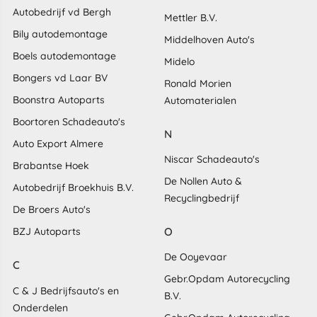
Autobedrijf vd Bergh
Mettler B.V.
Bily autodemontage
Middelhoven Auto's
Boels autodemontage
Midelo
Bongers vd Laar BV
Ronald Morien
Boonstra Autoparts
Automaterialen
Boortoren Schadeauto's
N
Auto Export Almere
Niscar Schadeauto's
Brabantse Hoek
De Nollen Auto &
Autobedrijf Broekhuis B.V.
Recyclingbedrijf
De Broers Auto's
O
BZJ Autoparts
De Ooyevaar
C
Gebr.Opdam Autorecycling
C & J Bedrijfsauto's en
B.V.
Onderdelen