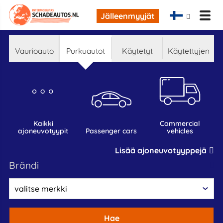
Jälleenmyyjät
Vaurioauto
Purkuautot
Käytetyt
Käytettyjen
kaikki
commercial
ajoneuvotyypit
passenger cars
vehicles
Lisää ajoneuvotyyppejä
Brändi
Hae