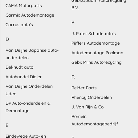
Gebr.Opdam Autorecycling
CAMA Motorparts
B.V.
Carmix Autodemontage
P
Carrus auto's
J. Pater Schadeauto's
D
Pijffers Autodemontage
Van Deijne Japanse auto-
Autodemontage Poolman
onderdelen
Gebr. Prins Autorecycling
Deknudt auto
R
Autohandel Didier
Van Deijne Onderdelen
Relder Parts
Uden
Rhenoy Onderdelen
DP Auto-onderdelen &
J. Van Rijn & Co.
Demontage
Romein
Autodemontagebedrijf
E
Eindewege Auto- en