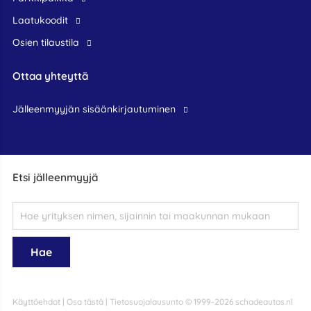
Laatukoodit
Osien tilaustila
Ottaa yhteyttä
jälleenmyyjän sisäänkirjautuminen
Etsi jälleenmyyjä
Käyttöehdot
|
Osa tästä
|
Tietosuojalausunto
© 1999-2026 schadeautos.nl