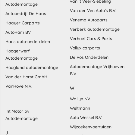
van 't Veer-Siebeling
Autodemontage
Van der Ven Auto's B.V.
Autobedrijf De Haas
Venema Autoparts
Haayer Carparts
Verberk autodemontage
AutoHam BV
Verhoef Cars & Parts
Hans auto-onderdelen
Vollux carparts
Hoogerwerf
De Vos Onderdelen
Autodemontage
Autodemontage Vrijhoeven
Hoogland autodemontage
B.V.
Van der Horst GmbH
VanHove N.V.
W
Wallyn NV
I
Weltmann
Int.Motor bv
Auto Wessel B.V.
Autodemontage
Wijzoekenvoertuigen
J