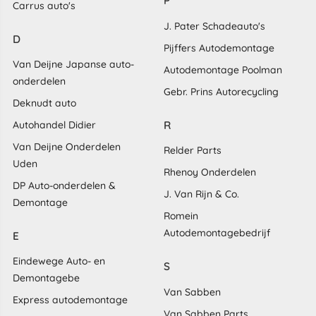
P
Carrus auto's
J. Pater Schadeauto's
D
Pijffers Autodemontage
Van Deijne Japanse auto-
Autodemontage Poolman
onderdelen
Gebr. Prins Autorecycling
Deknudt auto
R
Autohandel Didier
Van Deijne Onderdelen
Relder Parts
Uden
Rhenoy Onderdelen
DP Auto-onderdelen &
J. Van Rijn & Co.
Demontage
Romein
Autodemontagebedrijf
E
Eindewege Auto- en
S
Demontagebe
Van Sabben
Express autodemontage
Van Sabben Parts