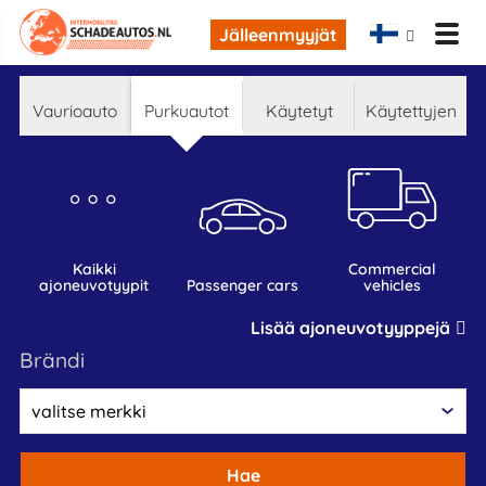
Jälleenmyyjät
Vaurioauto
Purkuautot
Käytetyt
Käytettyjen
kaikki
commercial
ajoneuvotyypit
passenger cars
vehicles
Lisää ajoneuvotyyppejä
Brändi
Hae