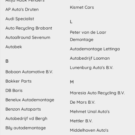
Kismet Cars
AP Auto's Druten
Audi Specialist
L
Auto Recycling Brabant
Peter van de Laar
Autoallround Sevenum
Demontage
Autobek
Autodemontage Lettinga
Autobedrijf Looman
B
Lunenburg Auto's B.V.
Baboon Automotive B.V.
Bakker Parts
M
DB Baris
Maresia Auto Recycling B.V.
Benelux Autodemontage
De Mars B.V.
Benzon Autoparts
Mehmet Unal Auto's
Autobedrijf vd Bergh
Mettler B.V.
Bily autodemontage
Middelhoven Auto's