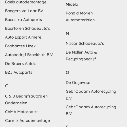
Boels autodemontage
Midelo
Bongers vd Laar BV
Ronald Morien
Boonstra Autoparts
Automaterialen
Boortoren Schadeauto's
N
Auto Export Almere
Niscar Schadeauto's
Brabantse Hoek
De Nollen Auto &
Autobedrijf Broekhuis B.V.
Recyclingbedrijf
De Broers Auto's
O
BZJ Autoparts
De Ooyevaar
C
Gebr.Opdam Autorecycling
C & J Bedrijfsauto's en
B.V.
Onderdelen
Gebr.Opdam Autorecycling
CAMA Motorparts
B.V.
Carmix Autodemontage