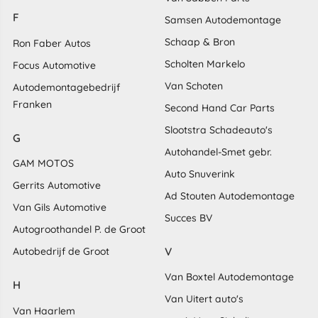
F
Samsen Autodemontage
Schaap & Bron
Ron Faber Autos
Scholten Markelo
Focus Automotive
Van Schoten
Autodemontagebedrijf
Franken
Second Hand Car Parts
Slootstra Schadeauto's
G
Autohandel-Smet gebr.
GAM MOTOS
Auto Snuverink
Gerrits Automotive
Ad Stouten Autodemontage
Van Gils Automotive
Succes BV
Autogroothandel P. de Groot
V
Autobedrijf de Groot
Van Boxtel Autodemontage
H
Van Uitert auto's
Van Haarlem